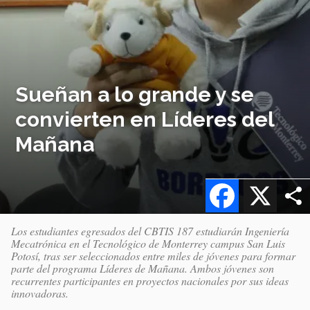
Sueñan a lo grande y se
convierten en Líderes del
Mañana
Facebook
X
Los estudiantes egresados del CBTIS 187 estudiarán Ingeniería
Mecatrónica en el Tecnológico de Monterrey campus San Luis
Potosí, tras ser seleccionados entre miles de jóvenes para formar
parte del programa Líderes de Mañana. Ambos jóvenes son
recurrentes participantes en proyectos nacionales por sus ideas
innovadoras.