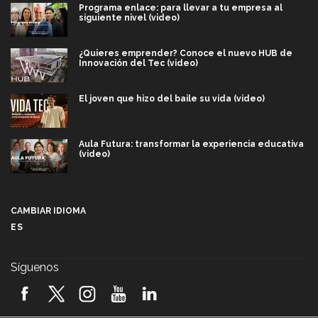
Programa enlace: para llevar a tu empresa al
siguiente nivel (video)
¿Quieres emprender? Conoce el nuevo HUB de
Innovación del Tec (video)
El joven que hizo del baile su vida (video)
Aula Futura: transformar la experiencia educativa
(video)
Más que un festival cultural: así es la magia de
VIBRART 2026 (video)
CAMBIAR IDIOMA
ES
Javier Guzmán: investigación con impacto social
(video)
Síguenos
¡México, en el top del mundial de robótica FIRST
2026! (video)