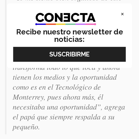
logro, porque es de nosotros también,
×
lo acompaños, lo alentamos y
hacemos lo que él nos dice, él no ve
Recibe nuestro newsletter de
límites yo sé que él esta beca no la
noticias:
obtiene cualquiera y no sabe cómo la
va aprovechar, porque así es Felipe, él
transforma todo lo que toca y ahora
tienen los medios y la oportunidad
como es en el Tecnológico de
Monterrey, pues ahora más, él
necesitaba una oportunidad”, agrega
el papá que siempre respalda a su
pequeño.