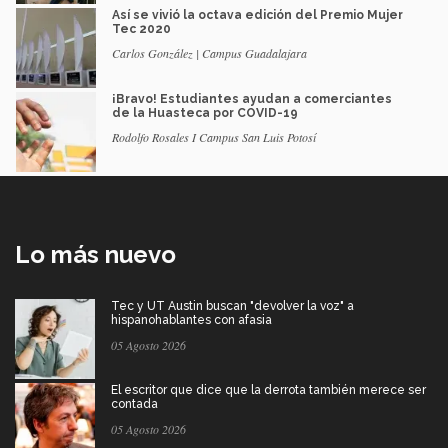
Así se vivió la octava edición del Premio Mujer
Tec 2020
Carlos González | Campus Guadalajara
¡Bravo! Estudiantes ayudan a comerciantes
de la Huasteca por COVID-19
Rodolfo Rosales I Campus San Luis Potosí
Lo más nuevo
Tec y UT Austin buscan "devolver la voz" a
hispanohablantes con afasia
05 Agosto 2026
El escritor que dice que la derrota también merece ser
contada
05 Agosto 2026