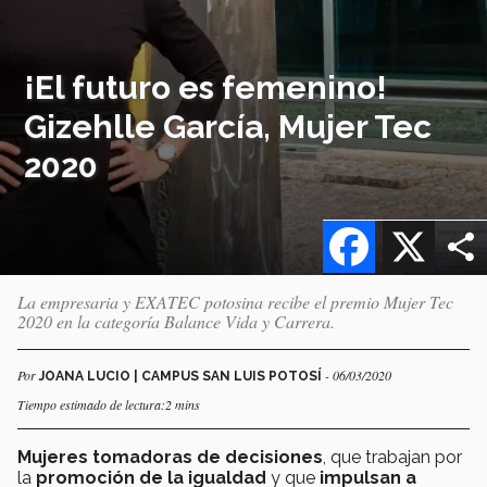
¡El futuro es femenino!
Gizehlle García, Mujer Tec
2020
Facebook
X
La empresaria y EXATEC potosina recibe el premio Mujer Tec
2020 en la categoría Balance Vida y Carrera.
Por
- 06/03/2020
JOANA LUCIO | CAMPUS SAN LUIS POTOSÍ
Tiempo estimado de lectura:2 mins
Mujeres tomadoras de decisiones
, que trabajan por
la
promoción de la igualdad
y que
impulsan a