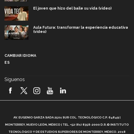
El joven que hizo del baile su vida (video)
Aula Futura: transformar la experiencia educativa
(video)
Más que un festival cultural: así es la magia de
VIBRART 2026 (video)
CAMBIAR IDIOMA
ES
Javier Guzmán: investigación con impacto social
(video)
Síguenos
¡México, en el top del mundial de robótica FIRST
2026! (video)
Vida Tec: Pasión, disciplina y básquetbol, con Gael
Adame (video)
A
AV. EUGENIO GARZA SADA 2501 SUR COL. TECNOLÓGICO C.P. 64849 |
L
¿Cómo es el Modelo Educativo Tec? (video)
MONTERREY, NUEVO LEÓN, MÉXICO | TEL. +52 (81) 8358-2000 D.R.© INSTITUTO
TECNOLÓGICO Y DE ESTUDIOS SUPERIORES DE MONTERREY, MÉXICO. 2018