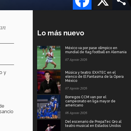
tan
Lo más nuevo
México va por pase olímpico en
mundial de flag football en Alemania
07 Agosto 2026
o y
Música y teatro: EXATEC en el
elenco de El Fantasma de la Ópera
México
07 Agosto 2026
Borregos CCM van por el
campeonato en liga mayor de
de
americano
nsancio
06 Agosto 2026
Del escenario de PrepaTec Qro al
teatro musical en Estados Unidos