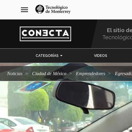
Pasar
navegación
menu
al
principal
contenido
principal
El sitio d
Tecnológic
Menu
CATEGORÍAS
VIDEOS
Comunidad
Noticias
Ciudad de México
emprendedores
Egresad