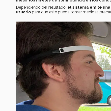
medir los niveles de somnolencia en los cond
Dependiendo del resultado,
el sistema emite una 
usuario
para que este pueda tomar medidas precau