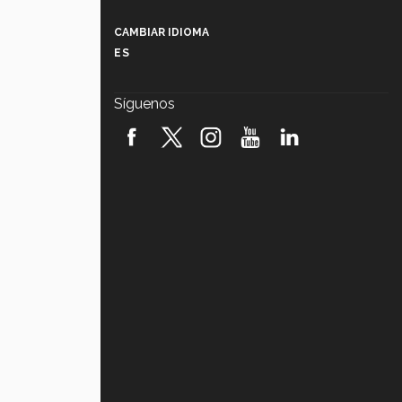
Más que un festival cultural: así es
la magia de VIBRART 2026 (video)
CAMBIAR IDIOMA
ES
Javier Guzmán: investigación con
impacto social (video)
Síguenos
¡México, en el top del mundial de
robótica FIRST 2026! (video)
Vida Tec: Pasión, disciplina y
básquetbol, con Gael Adame
(video)
¿Cómo es el Modelo Educativo
Tec? (video)
Vida Tec: Feminismo e Inteligencia
Artificial, Paola Ricaurte (video)