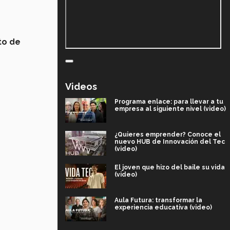
uto de
s
Videos
Programa enlace: para llevar a tu
empresa al siguiente nivel (video)
¿Quieres emprender? Conoce el
nuevo HUB de Innovación del Tec
(video)
El joven que hizo del baile su vida
(video)
Aula Futura: transformar la
experiencia educativa (video)