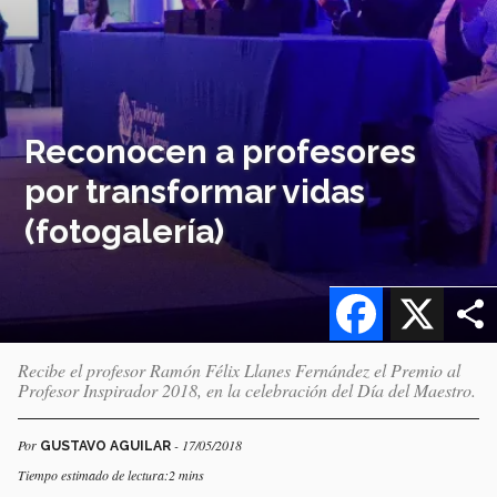
Reconocen a profesores
por transformar vidas
(fotogalería)
Facebook
X
Recibe el profesor Ramón Félix Llanes Fernández el Premio al
Profesor Inspirador 2018, en la celebración del Día del Maestro.
Por
- 17/05/2018
GUSTAVO AGUILAR
Tiempo estimado de lectura:2 mins