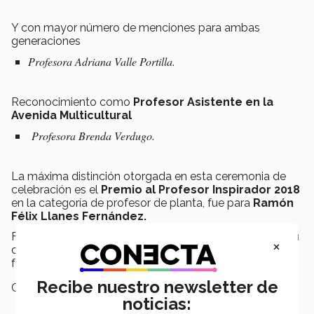
Y con mayor número de menciones para ambas
generaciones
Profesora Adriana Valle Portilla.
Reconocimiento como
Profesor Asistente en la
Avenida Multicultural
Profesora Brenda Verdugo.
La máxima distinción otorgada en esta ceremonia de
celebración es el
Premio al Profesor Inspirador 2018
en la categoría de profesor de planta, fue para
Ramón
Félix Llanes Fernández.
Felicitamos a todos los profesores mencionados por su
×
destacada labor formativa en nuestros alumnos y
futuros líderes emprendedores con sentido humano.
Recibe nuestro newsletter de
Campus:
San Luis Potosí
noticias: