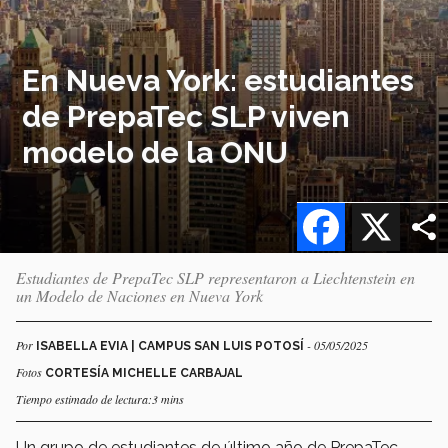
En Nueva York: estudiantes
de PrepaTec SLP viven
modelo de la ONU
Facebook
X
Estudiantes de PrepaTec SLP representaron a Liechtenstein en
un Modelo de Naciones en Nueva York
Por
- 05/05/2025
ISABELLA EVIA | CAMPUS SAN LUIS POTOSÍ
Fotos
CORTESÍA MICHELLE CARBAJAL
Tiempo estimado de lectura:3 mins
Un grupo de estudiantes de último año de PrepaTec