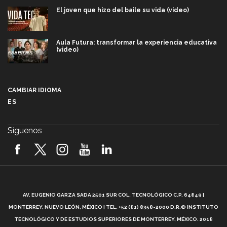
El joven que hizo del baile su vida (video)
Aula Futura: transformar la experiencia educativa
(video)
Más que un festival cultural: así es la magia de
VIBRART 2026 (video)
CAMBIAR IDIOMA
ES
Javier Guzmán: investigación con impacto social
(video)
Síguenos
¡México, en el top del mundial de robótica FIRST
2026! (video)
Vida Tec: Pasión, disciplina y básquetbol, con Gael
Adame (video)
A
AV. EUGENIO GARZA SADA 2501 SUR COL. TECNOLÓGICO C.P. 64849 |
L
¿Cómo es el Modelo Educativo Tec? (video)
MONTERREY, NUEVO LEÓN, MÉXICO | TEL. +52 (81) 8358-2000 D.R.© INSTITUTO
TECNOLÓGICO Y DE ESTUDIOS SUPERIORES DE MONTERREY, MÉXICO. 2018