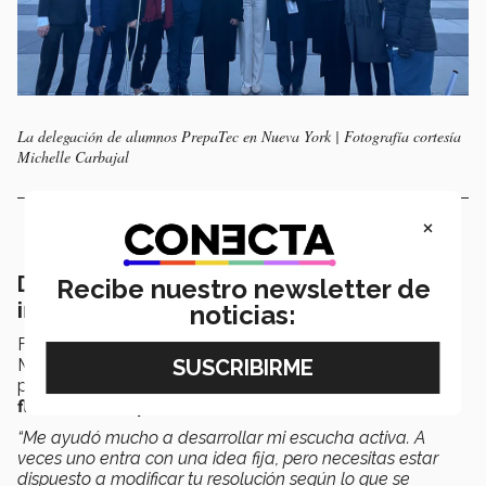
La delegación de alumnos PrepaTec en Nueva York | Fotografía cortesía
Michelle Carbajal
×
Desarrollo de habilidades y alianzas
Recibe nuestro newsletter de
internacionales
noticias:
Francisco de la Cuadra, quien ha participado en el
Modelo de Naciones Unidas desde su primer año de
preparatoria,
resaltó el aprendizaje en términos de
flexibilidad diplomática:
“Me ayudó mucho a desarrollar mi escucha activa. A
veces uno entra con una idea fija, pero necesitas estar
dispuesto a modificar tu resolución según lo que se