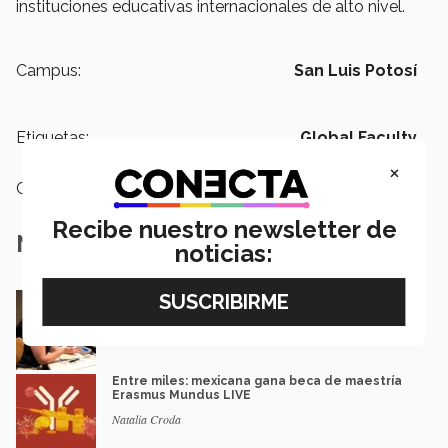
instituciones educativas internacionales de alto nivel.
Campus:
San Luis Potosí
Etiquetas:
Global Faculty
×
Categoría:
Educación
Recibe nuestro newsletter de
Notas Relacionadas
noticias:
En la ONU: mexicana y EXATEC representó en
Nueva York a la juventud
Loretta Mariaud y Carlos González
Entre miles: mexicana gana beca de maestría
Erasmus Mundus LIVE
Natalia Croda