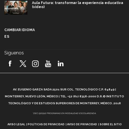
Aula Futura: transformar la experiencia educativa
(video)
Más que un festival cultural: así es la magia de
VIBRART 2026 (video)
CAMBIAR IDIOMA
ES
Javier Guzmán: investigación con impacto social
(video)
Síguenos
¡México, en el top del mundial de robótica FIRST
2026! (video)
Vida Tec: Pasión, disciplina y básquetbol, con Gael
Adame (video)
A
AV. EUGENIO GARZA SADA 2501 SUR COL. TECNOLÓGICO C.P. 64849 |
L
¿Cómo es el Modelo Educativo Tec? (video)
MONTERREY, NUEVO LEÓN, MÉXICO | TEL. +52 (81) 8358-2000 D.R.© INSTITUTO
TECNOLÓGICO Y DE ESTUDIOS SUPERIORES DE MONTERREY, MÉXICO. 2018
Vida Tec: Feminismo e Inteligencia Artificial, Paola
*DEC-520912 PROGRAMAS EN MODALIDAD ESCOLARIZADA.
Ricaurte (video)
AVISO LEGAL
POLÍTICAS DE PRIVACIDAD
AVISO DE PRIVACIDAD
SOBRE EL SITIO