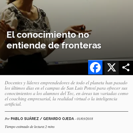
El conocimiento no
entiende de fronteras
Facebook
X
Docentes y líderes emprendedores de todo el planeta han pasado
los últimos días en el campus de San Luis Potosí para ofrecer sus
conocimientos a los alumnos del Tec, en áreas tan variadas como
el coaching empresarial, la realidad virtual o la inteligencia
artificial.
Por
- 01/03/2018
PABLO SUÁREZ / GERARDO OJEDA
Tiempo estimado de lectura:2 mins