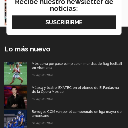
Recibe nuestro newsletter de
Estudiantes de 5 campus Tec impulsan
noticias:
proyectos en la Sierra Tarahumara
Juan José Flores Nava
Lo más nuevo
México va por pase olímpico en mundial de flag football
en Alemania
07 Agosto 2026
Música y teatro: EXATEC en el elenco de El Fantasma
de la Ópera Mexico
07 Agosto 2026
Borregos CCM van por el campeonato en liga mayor de
americano
06 Agosto 2026