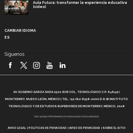
Aula Futura: transformar la experiencia educativa
(video)
Más que un festival cultural: así es la magia de
VIBRART 2026 (video)
CAMBIAR IDIOMA
ES
Javier Guzmán: investigación con impacto social
(video)
Síguenos
¡México, en el top del mundial de robótica FIRST
2026! (video)
Vida Tec: Pasión, disciplina y básquetbol, con Gael
Adame (video)
A
AV. EUGENIO GARZA SADA 2501 SUR COL. TECNOLÓGICO C.P. 64849 |
L
¿Cómo es el Modelo Educativo Tec? (video)
MONTERREY, NUEVO LEÓN, MÉXICO | TEL. +52 (81) 8358-2000 D.R.© INSTITUTO
TECNOLÓGICO Y DE ESTUDIOS SUPERIORES DE MONTERREY, MÉXICO. 2018
Vida Tec: Feminismo e Inteligencia Artificial, Paola
*DEC-520912 PROGRAMAS EN MODALIDAD ESCOLARIZADA.
Ricaurte (video)
AVISO LEGAL
POLÍTICAS DE PRIVACIDAD
AVISO DE PRIVACIDAD
SOBRE EL SITIO