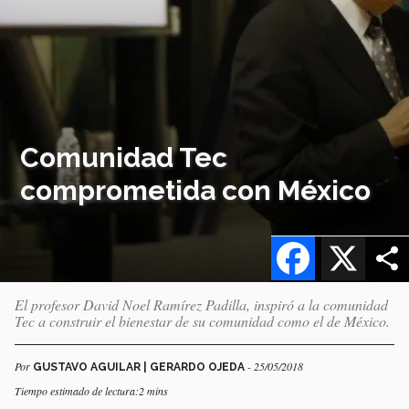
Comunidad Tec
comprometida con México
Facebook
X
El profesor David Noel Ramírez Padilla, inspiró a la comunidad
Tec a construir el bienestar de su comunidad como el de México.
Por
- 25/05/2018
GUSTAVO AGUILAR | GERARDO OJEDA
Tiempo estimado de lectura:2 mins