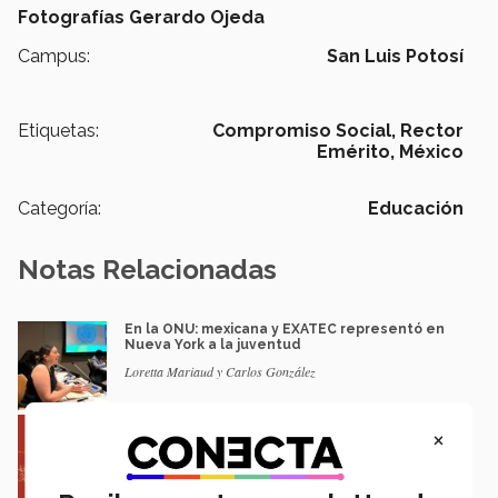
Fotografías Gerardo Ojeda
Campus:
San Luis Potosí
Etiquetas:
Compromiso Social,
Rector
Emérito,
México
Categoría:
Educación
Notas Relacionadas
En la ONU: mexicana y EXATEC representó en
Nueva York a la juventud
Loretta Mariaud y Carlos González
Entre miles: mexicana gana beca de maestría
×
Erasmus Mundus LIVE
Natalia Croda