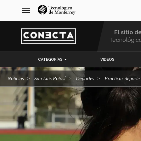
Pasar
navegación
menu
al
principal
contenido
principal
El sitio d
Tecnológic
Menu
CATEGORÍAS
VIDEOS
Comunidad
Noticias
San Luis Potosí
deportes
Practicar deport