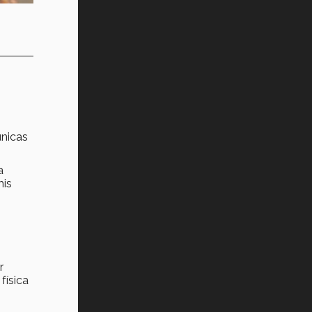
únicas
a
mis
r
física