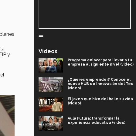
 planes
 la
Videos
EIP y
Programa enlace: para llevar a tu
empresa al siguiente nivel (video)
el
¿Quieres emprender? Conoce el
nuevo HUB de Innovación del Tec
(video)
El joven que hizo del baile su vida
(video)
Aula Futura: transformar la
experiencia educativa (video)