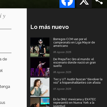
í y
Lo más nuevo
Borregos CCM van por el
campeonato en Liga Mayor de
americano
06 Agosto 2026
ca de
De PrepaTec Qro al mundo: el
escenario donde nació un gran
sueño
el
06 Agosto 2026
Tec y UT Austin buscan "devolver la
voz" a hispanohablantes con afasia
ntenga
05 Agosto 2026
En la ONU: mexicana y EXATEC
sus
representó en Nueva York a la
juventud