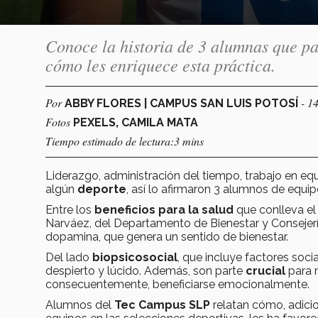
Conoce la historia de 3 alumnas que par
cómo les enriquece esta práctica.
Por
- 1
ABBY FLORES | CAMPUS SAN LUIS POTOSÍ
Fotos
PEXELS, CAMILA MATA
Tiempo estimado de lectura:3 mins
Liderazgo, administración del tiempo, trabajo en equi
algún
deporte
, así lo afirmaron 3 alumnos de equi
Entre los
beneficios para la salud
que conlleva el 
Narváez, del Departamento de Bienestar y Consejería 
dopamina, que genera un sentido de bienestar.
Del lado
biopsicosocial
, que incluye factores soc
despierto y lúcido. Además, son parte
crucial
para m
consecuentemente, beneficiarse emocionalmente.
Alumnos del
Tec Campus SLP
relatan cómo, adici