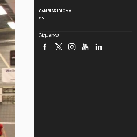
Más que un festival cultural: así es
la magia de VIBRART 2026 (video)
CAMBIAR IDIOMA
ES
Javier Guzmán: investigación con
impacto social (video)
Síguenos
¡México, en el top del mundial de
robótica FIRST 2026! (video)
Vida Tec: Pasión, disciplina y
básquetbol, con Gael Adame
(video)
¿Cómo es el Modelo Educativo
Tec? (video)
Vida Tec: Feminismo e Inteligencia
Artificial, Paola Ricaurte (video)