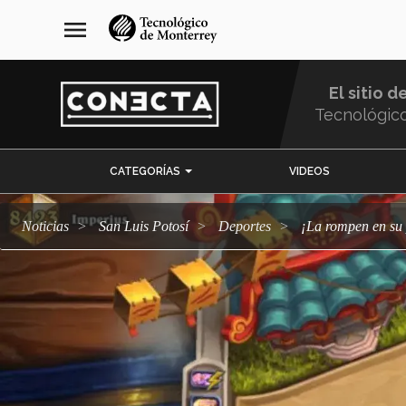
Pasar
navegación
menu
al
principal
contenido
principal
El sitio d
Tecnológic
Menu
CATEGORÍAS
VIDEOS
Comunidad
Noticias
San Luis Potosí
deportes
¡La rompen en s