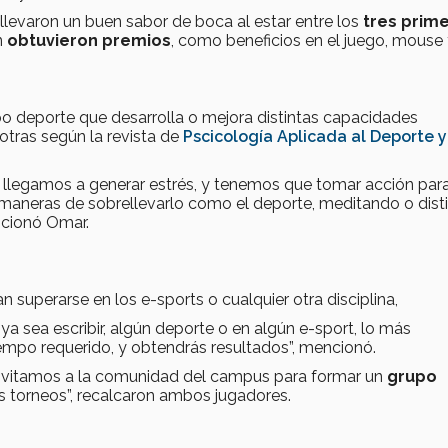
 llevaron un buen sabor de boca al estar entre los
tres prim
n
obtuvieron premios
, como beneficios en el juego, mouse
po deporte que desarrolla o mejora distintas capacidades
 otras según la revista de
Pscicología Aplicada al Deporte y
 llegamos a generar estrés, y tenemos que tomar acción par
us maneras de sobrellevarlo como el deporte, meditando o dist
ncionó Omar.
 superarse en los e-sports o cualquier otra disciplina,
, ya sea escribir, algún deporte o en algún e-sport, lo más
iempo requerido, y obtendrás resultados”, mencionó.
“Invitamos a la comunidad del campus para formar un
grupo
os torneos”, recalcaron ambos jugadores.