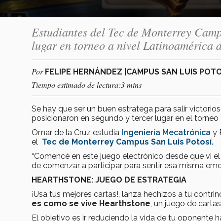
Estudiantes del Tec de Monterrey Campu
lugar en torneo a nivel Latinoamérica 
Por
FELIPE HERNÁNDEZ |CAMPUS SAN LUIS POT
Tiempo estimado de lectura:3 mins
Se hay que ser un buen estratega para salir victori
posicionaron en segundo y tercer lugar en el torneo
Omar de la Cruz estudia
Ingeniería Mecatrónica
y 
el
Tec de Monterrey Campus San Luis Potosí.
“Comencé en este juego electrónico desde que vi el
de comenzar a participar para sentir esa misma emo
HEARTHSTONE: JUEGO DE ESTRATEGIA
¡Usa tus mejores cartas!, lanza hechizos a tu contrin
es como se vive Hearthstone
, un juego de carta
El objetivo es ir reduciendo la vida de tu oponente