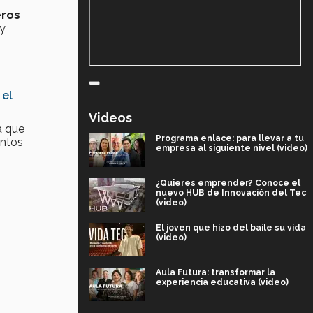
eros
 y
 el
Videos
a que
Programa enlace: para llevar a tu
intos
empresa al siguiente nivel (video)
¿Quieres emprender? Conoce el
nuevo HUB de Innovación del Tec
(video)
El joven que hizo del baile su vida
(video)
Aula Futura: transformar la
experiencia educativa (video)