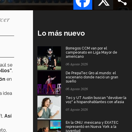
rcer
Lo más nuevo
Borregos CCM van por el
campeonato en Liga Mayor de
americano
06 Agosto 2026
aúl
se
llos”
.
De PrepaTec Qro al mundo: el
escenario donde nació un gran
ión
en
sueño
06 Agosto 2026
a idea
Tec y UT Austin buscan "devolver la
voz" a hispanohablantes con afasia
05 Agosto 2026
ft.
Así
En la ONU: mexicana y EXATEC
representó en Nueva York a la
eto.
juventud