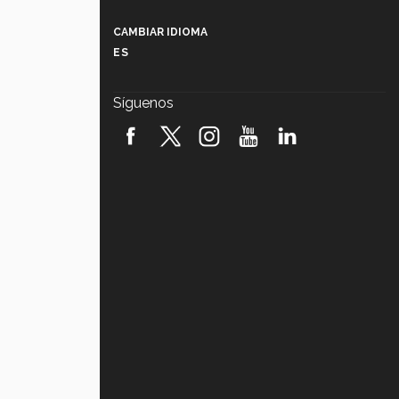
Más que un festival cultural: así es
la magia de VIBRART 2026 (video)
CAMBIAR IDIOMA
ES
Javier Guzmán: investigación con
impacto social (video)
Síguenos
¡México, en el top del mundial de
robótica FIRST 2026! (video)
Vida Tec: Pasión, disciplina y
básquetbol, con Gael Adame
(video)
¿Cómo es el Modelo Educativo
Tec? (video)
Vida Tec: Feminismo e Inteligencia
Artificial, Paola Ricaurte (video)