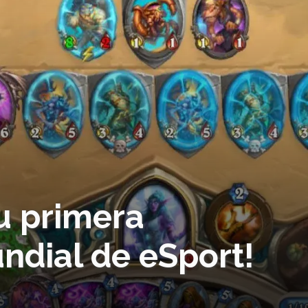
u primera
dial de eSport!