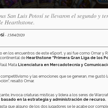
s San Luis Potosí se llevaron el segundo y te
de Hearthstone.
- 15/04/2020
OSÍ
oso en los encuentros de este eSport, y así fue como Omar y R
 continental de
Hearthstone “Primera Gran Liga de los Po
Raúl Mata
Licenciatura en Mercadotecnia y Comunicac
 competitivismo y las emociones que se generan, me gustó l
ción”, resaltó Omar.
cante, invoca criaturas místicas y lidera a los seres de Warcra
s
basado en la estrategia y administración de recurso.
 hasta que alguno de los dos jugadores se le acabe por compl