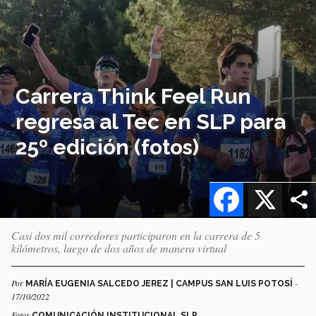
Carrera Think Feel Run
regresa al Tec en SLP para
25º edición (fotos)
Facebook
X
Casi dos mil corredores participaron en la carrera de 5
kilómetros, luego de dos años de manera virtual
Por
-
MARÍA EUGENIA SALCEDO JEREZ | CAMPUS SAN LUIS POTOSÍ
17/10/2022
Fotos
COMUNICACIÓN INSTITUCIONAL SLP