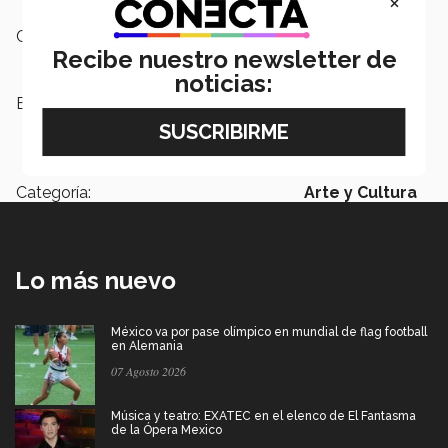
×
Campus:
San Luis Potosí
Recibe nuestro newsletter de
noticias:
Etiquetas:
Festival de la Cultura y las Artes,
monólogos,
monólogo,
Tec de
Monterrey,
DAE,
Trabajo en equipo
Categoría:
Arte y Cultura
Lo más nuevo
México va por pase olímpico en mundial de flag football
en Alemania
07 Agosto 2026
Música y teatro: EXATEC en el elenco de El Fantasma
de la Ópera Mexico