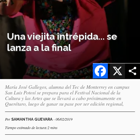
Una viejita intrépida... se
lanza a la final
Facebook
X
María José Gallegos, alumna del Tec de Monterrey en campus
San Luis Potosí se prepara para el Festival Nacional de la
Cultura y las Artes que se llevará a cabo próximamente en
Querétaro, luego de ganar su pase por ser edición regional,
Por
- 06/02/2019
SAMANTHA GUEVARA
Tiempo estimado de lectura:2 mins