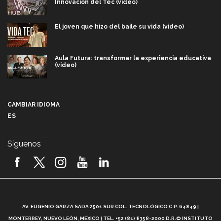
Innovación del Tec (video)
El joven que hizo del baile su vida (video)
Aula Futura: transformar la experiencia educativa
(video)
Más que un festival cultural: así es la magia de
VIBRART 2026 (video)
CAMBIAR IDIOMA
ES
Javier Guzmán: investigación con impacto social
(video)
Síguenos
¡México, en el top del mundial de robótica FIRST
2026! (video)
Vida Tec: Pasión, disciplina y básquetbol, con Gael
Adame (video)
A
AV. EUGENIO GARZA SADA 2501 SUR COL. TECNOLÓGICO C.P. 64849 |
L
¿Cómo es el Modelo Educativo Tec? (video)
MONTERREY, NUEVO LEÓN, MÉXICO | TEL. +52 (81) 8358-2000 D.R.© INSTITUTO