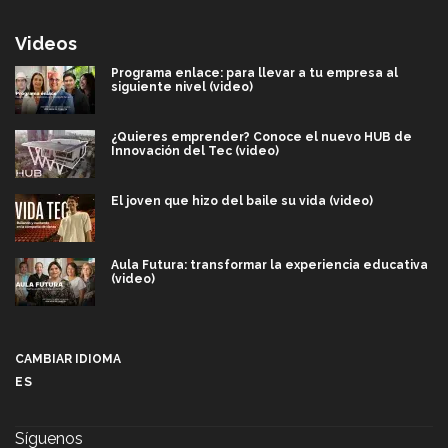
Videos
Programa enlace: para llevar a tu empresa al
siguiente nivel (video)
¿Quieres emprender? Conoce el nuevo HUB de
Innovación del Tec (video)
El joven que hizo del baile su vida (video)
Aula Futura: transformar la experiencia educativa
(video)
Más que un festival cultural: así es la magia de
VIBRART 2026 (video)
CAMBIAR IDIOMA
ES
Javier Guzmán: investigación con impacto social
(video)
Síguenos