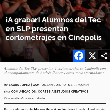
¡A grabar! Alumnos del Tec
en SLP presentan
cortometrajes en Cinépolis
Facebook
X
Alumnos del Tec SLP presentan 4 cortometrajes en Cinépolis con
el acompañamiento de Andrés Ibáñez y otros socios formadores.
Por
- 27/06/2023
LAURA LÓPEZ | CAMPUS SAN LUIS POTOSÍ
Fotos
COMUNICACIÓN, CORTESÍA ESTUDIOS CREATIVOS
Tiempo estimado de lectura:4 mins
En su bloque de
Narrativa Audiovisual
, estudiantes de