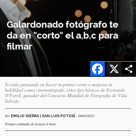
Galardonado fotógrafo te
da en "corto" el a,b,c para
filmar
Facebook
X
Si estás pensando en hacer tu primer corto o mejorar tu
habilidad como cinematógrafo, estos tips básicos de Fernando
O'Farril, ganador del Concurso Mundial de Fotografía de Vida
Salvaje.
Por
- 09/03/2021
EMILIO SIERRA | SAN LUIS POTOSÍ
Tiempo estimado de lectura:4 mins