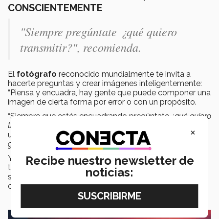
CONSCIENTEMENTE
"Siempre pregúntate
¿qué quiero
transmitir?", recomienda.
El
fotógrafo
reconocido mundialmente te invita a
hacerte preguntas y crear imágenes inteligentemente:
“Piensa y encuadra, hay gente que puede componer una
imagen de cierta forma por error o con un propósito.
“Siempre que estés encuadrando pregúntate
¿qué quiero
transmitir?,
¿Se ve atractiva la imagen?
Cuando grabas
×
una conversación
¿estás respetando la regla de los 180
grados?
Recibe nuestro newsletter de
Y añade que no todos los
planos
requieren el mismo
tratamiento: “Puede ser que, dependiendo del
noticias:
sentimiento de la escena, necesites tomas más
cerradas o abiertas o encuadrar de cierta forma”.