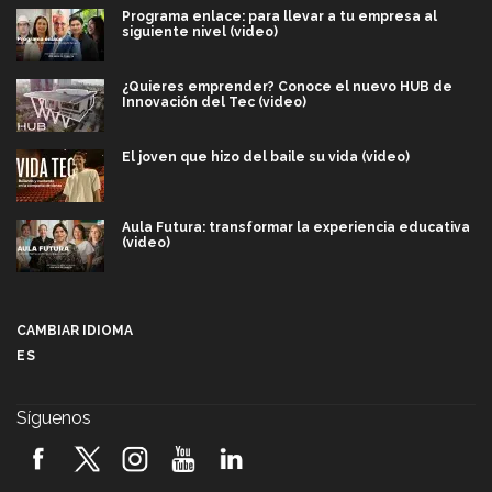
Programa enlace: para llevar a tu empresa al
siguiente nivel (video)
¿Quieres emprender? Conoce el nuevo HUB de
Innovación del Tec (video)
El joven que hizo del baile su vida (video)
Aula Futura: transformar la experiencia educativa
(video)
Más que un festival cultural: así es la magia de
VIBRART 2026 (video)
CAMBIAR IDIOMA
ES
Javier Guzmán: investigación con impacto social
(video)
Síguenos
¡México, en el top del mundial de robótica FIRST
2026! (video)