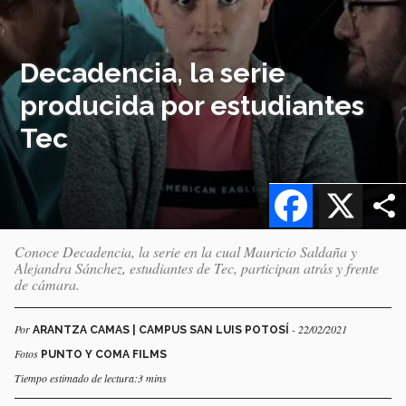
Decadencia, la serie
producida por estudiantes
Tec
Facebook
X
Conoce Decadencia, la serie en la cual Mauricio Saldaña y
Alejandra Sánchez, estudiantes de Tec, participan atrás y frente
de cámara.
Por
- 22/02/2021
ARANTZA CAMAS | CAMPUS SAN LUIS POTOSÍ
Fotos
PUNTO Y COMA FILMS
Tiempo estimado de lectura:3 mins