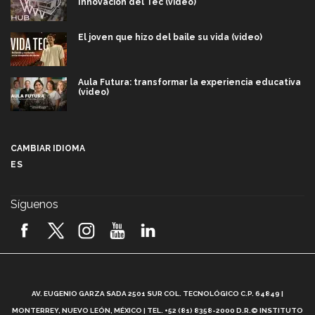
Innovación del Tec (video)
El joven que hizo del baile su vida (video)
Aula Futura: transformar la experiencia educativa
(video)
Más que un festival cultural: así es la magia de
VIBRART 2026 (video)
CAMBIAR IDIOMA
ES
Javier Guzmán: investigación con impacto social
(video)
Síguenos
¡México, en el top del mundial de robótica FIRST
2026! (video)
Vida Tec: Pasión, disciplina y básquetbol, con Gael
Adame (video)
A
AV. EUGENIO GARZA SADA 2501 SUR COL. TECNOLÓGICO C.P. 64849 |
L
¿Cómo es el Modelo Educativo Tec? (video)
MONTERREY, NUEVO LEÓN, MÉXICO | TEL. +52 (81) 8358-2000 D.R.© INSTITUTO