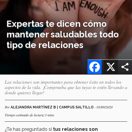
Expertas te dicen cómo
mantener saludables todo
tipo de relaciones
Facebook
X
Las relaciones son importantes para obtener éxito en todos los
aspectos de la vida. ¡Comprueba que las tuyas te estén llevando a
donde quieres llegar!
Por
- 03/09/2020
ALEJANDRA MARTÍNEZ B | CAMPUS SALTILLO
Tiempo estimado de lectura:3 mins
¿Te has preguntado si
tus relaciones son