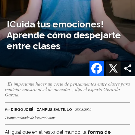
¡Cuida tus emociones!
Aprende cómo despejarte
entre clases
Facebook
X
“Es importante hacer un corte de pensamientos entre clases para
reiniciar nuestro nivel de atención”, dijo el experto Gerardo
García.
Por
- 28/08/2020
DIEGO JOSÉ | CAMPUS SALTILLO
Tiempo estimado de lectura:2 mins
Al igual que en el resto del mundo, la
forma de