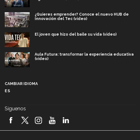
¿Quieres emprender? Conoce el nuevo HUB de
Innovación del Tec (video)
El joven que hizo del baile su vida (video)
Aula Futura: transformar la experiencia educativa
(video)
Más que un festival cultural: así es la magia de
VIBRART 2026 (video)
CAMBIAR IDIOMA
ES
Javier Guzmán: investigación con impacto social
(video)
Síguenos
¡México, en el top del mundial de robótica FIRST
2026! (video)
Vida Tec: Pasión, disciplina y básquetbol, con Gael
Adame (video)