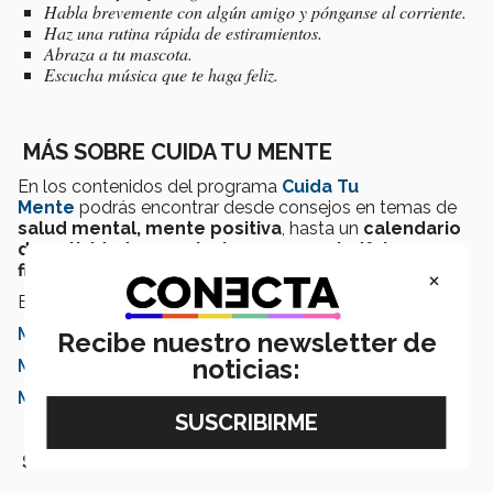
Habla brevemente con algún amigo y pónganse al corriente.
Haz una rutina rápida de estiramientos.
Abraza a tu mascota.
Escucha música que te haga feliz.
MÁS SOBRE CUIDA TU MENTE
En los contenidos del programa
Cuida Tu
Mente
podrás encontrar desde consejos en temas de
salud mental, mente positiva
, hasta un
calendario
de actividades que incluye yoga, mindfulness,
fitness, gastronomía, entre más temas.
×
Explora este contenido:
Mente saludable
Recibe nuestro newsletter de
noticias:
Mente positiva
Mente conectada
SEGURAMENTE QUERRÁS LEER TAMBIÉN: