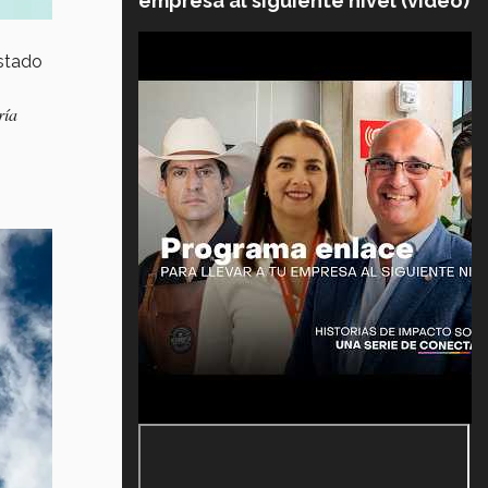
empresa al siguiente nivel (video)
stado
ría