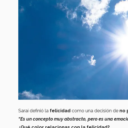
Saraí definió la
felicidad
como una decisión de
no 
“Es un concepto muy abstracto, pero es una emoci
¿Qué color relacionas con la felicidad?