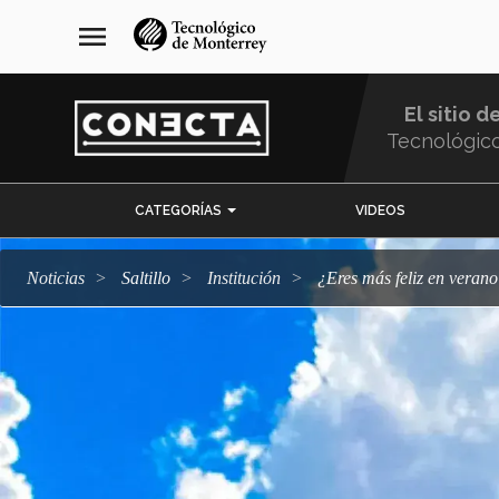
Pasar
navegación
menu
al
principal
contenido
principal
El sitio d
Tecnológic
Menu
CATEGORÍAS
VIDEOS
Comunidad
Noticias
Saltillo
Institución
¿Eres más feliz en vera