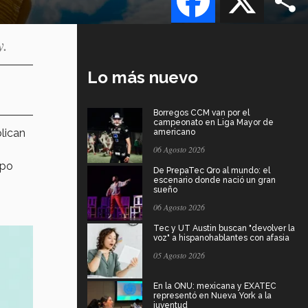
y.
Lo más nuevo
Borregos CCM van por el
campeonato en Liga Mayor de
plican
americano
06 Agosto 2026
mpo
De PrepaTec Qro al mundo: el
escenario donde nació un gran
sueño
06 Agosto 2026
Tec y UT Austin buscan "devolver la
voz" a hispanohablantes con afasia
05 Agosto 2026
En la ONU: mexicana y EXATEC
representó en Nueva York a la
juventud