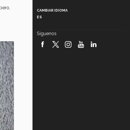
Más que un festival cultural: así es
la magia de VIBRART 2026 (video)
pero,
CAMBIAR IDIOMA
ES
Javier Guzmán: investigación con
impacto social (video)
Síguenos
¡México, en el top del mundial de
robótica FIRST 2026! (video)
Vida Tec: Pasión, disciplina y
básquetbol, con Gael Adame
(video)
¿Cómo es el Modelo Educativo
Tec? (video)
Vida Tec: Feminismo e Inteligencia
Artificial, Paola Ricaurte (video)