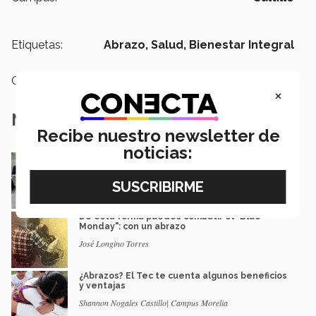
Etiquetas:
Abrazo,
Salud,
Bienestar Integral
Categoría:
Salud
×
Notas Relacionadas
Recibe nuestro newsletter de
noticias:
Estos alumnos salieron a repartir abrazos;
aquí te contamos por qué
Redacción CONECTA
De esta forma puedes combatir el "Blue
Monday": con un abrazo
José Longino Torres
¿Abrazos? El Tec te cuenta algunos beneficios
y ventajas
Shannon Nogales Castillo| Campus Morelia