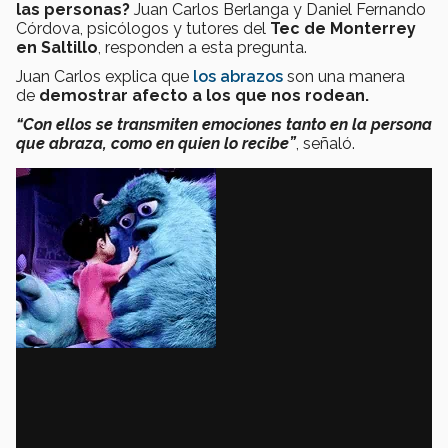
las personas?
Juan Carlos Berlanga y Daniel Fernando
Córdova, psicólogos y tutores del
Tec de Monterrey
en Saltillo
, responden a esta pregunta.
Juan Carlos explica que
los abrazos
son una manera
de
demostrar afecto a los que nos rodean.
“Con ellos se transmiten emociones tanto en la persona
que abraza, como en quien lo recibe”
, señaló.