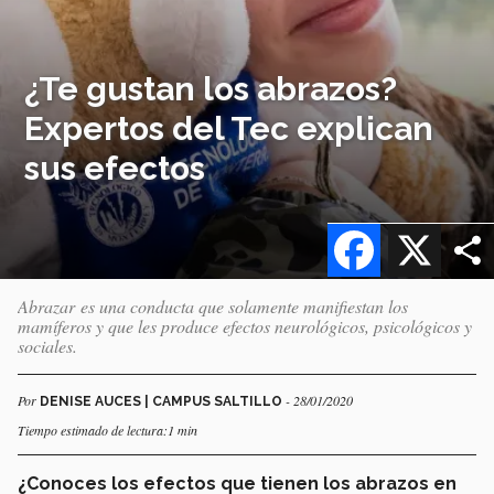
¿Te gustan los abrazos?
Expertos del Tec explican
sus efectos
Facebook
X
Abrazar es una conducta que solamente manifiestan los
mamíferos y que les produce efectos neurológicos, psicológicos y
sociales.
Por
- 28/01/2020
DENISE AUCES | CAMPUS SALTILLO
Tiempo estimado de lectura:1 min
¿Conoces los efectos que tienen los abrazos en