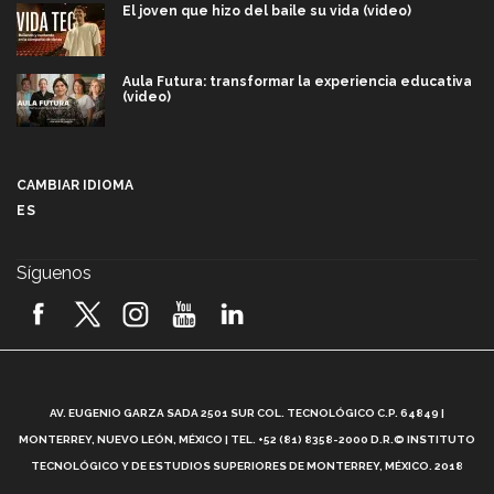
El joven que hizo del baile su vida (video)
Aula Futura: transformar la experiencia educativa
(video)
Más que un festival cultural: así es la magia de
VIBRART 2026 (video)
CAMBIAR IDIOMA
ES
Javier Guzmán: investigación con impacto social
(video)
Síguenos
¡México, en el top del mundial de robótica FIRST
2026! (video)
Vida Tec: Pasión, disciplina y básquetbol, con Gael
Adame (video)
A
AV. EUGENIO GARZA SADA 2501 SUR COL. TECNOLÓGICO C.P. 64849 |
L
¿Cómo es el Modelo Educativo Tec? (video)
MONTERREY, NUEVO LEÓN, MÉXICO | TEL. +52 (81) 8358-2000 D.R.© INSTITUTO
TECNOLÓGICO Y DE ESTUDIOS SUPERIORES DE MONTERREY, MÉXICO. 2018