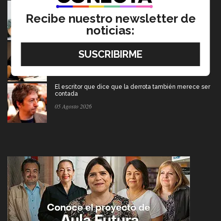
Tec y UT Austin buscan "devolver la voz" a
hispanohablantes con afasia
Recibe nuestro newsletter de
05 Agosto 2026
noticias:
En la ONU: mexicana y EXATEC representó en Nueva
York a la juventud
05 Agosto 2026
El escritor que dice que la derrota también merece ser
contada
05 Agosto 2026