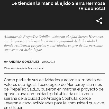
Le tienden la mano al ejido Sierra Hermosa
(Videonota)
Alumnos de PrepaTec Saltillo, visitaron el ejido Sierra Hermosa,
con la intención de ayudar a una comunidad de la localidad,
donde realizaron proyectos y actividades en pro de las personas
que viven en dicho lugar.
Por
- 10/05/2018
ANDREA GONZÁLEZ
Tiempo estimado de lectura:1 min
Como parte de sus actividades y acorde al modelo de
valores que rige al Tecnológico de Monterrey, alumnos
de PrepaTec Saltillo, pusieron en marcha el proyecto de
apoyo a una comunidad ejidal ubicada en la zona
serrana de la ciudad de Arteaga Coahuila, donde
llevaron a cabo actividades para la comunidad que vive
en el lugar.