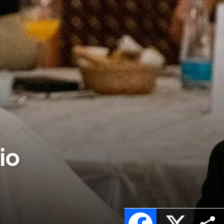
io
Facebook
X