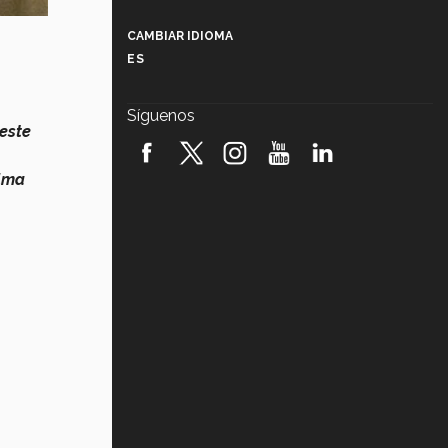
Más que un festival cultural: así es
la magia de VIBRART 2026 (video)
CAMBIAR IDIOMA
ES
Javier Guzmán: investigación con
impacto social (video)
Síguenos
 este
¡México, en el top del mundial de
robótica FIRST 2026! (video)
Alma
Vida Tec: Pasión, disciplina y
básquetbol, con Gael Adame
(video)
¿Cómo es el Modelo Educativo
Tec? (video)
Vida Tec: Feminismo e Inteligencia
Artificial, Paola Ricaurte (video)