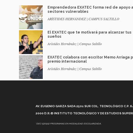
Emprendedora EXATEC forma red de apoyo 
sectores vulnerables
ARÍSTIDES HERNÁNDEZ | CAMPUS SALTILLO
El EXATEC que te motivará para alcanzar tus
sueños
Arístides Hernández | Campus Saltillo
EXATEC colabora con escritor Memo Arriaga 
premio internacional
Arístides Hernández | Campus Saltillo
AV. EUGENIO GARZA SADA 2501 SUR COL. TECNOLÓGICO C.P. 648
2000 D.R.© INSTITUTO TECNOLÓGICO Y DE ESTUDIOS SUPERI
*DEC-520912 PROGRAMAS EN MODALIDAD ESCOLARIZADA.