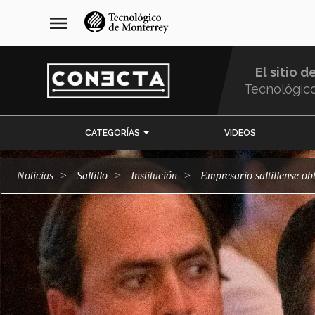
Pasar
navegación
menu
al
principal
contenido
principal
El sitio d
Tecnológic
Menu
CATEGORÍAS
VIDEOS
Comunidad
Noticias
Saltillo
Institución
Empresario saltillense 