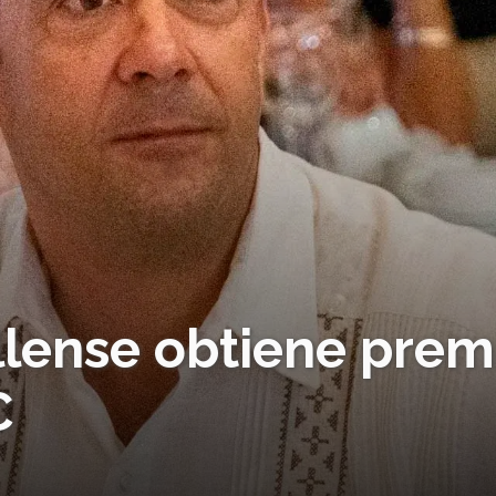
llense obtiene prem
C