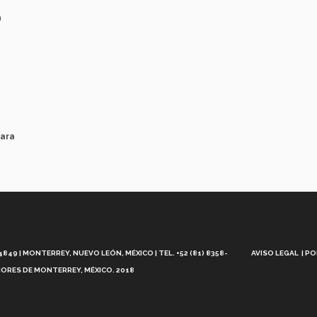
a
para
Aviso
Legal
49 | MONTERREY, NUEVO LEÓN, MÉXICO | TEL. +52 (81) 8358-
AVISO LEGAL
PO
ORES DE MONTERREY, MÉXICO. 2018