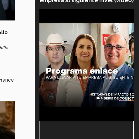
empresa al siguiente nivel (video)
llo
tillo
France.
e