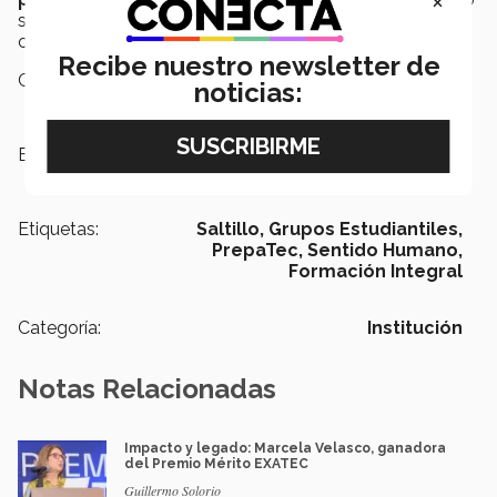
×
se pueda crear en otros campus, y dejar su huella en
cada persona que ayudan.
Recibe nuestro newsletter de
Campus:
Saltillo
noticias:
Escuelas:
PrepaTec
Etiquetas:
Saltillo,
Grupos Estudiantiles,
PrepaTec,
Sentido Humano,
Formación Integral
Categoría:
Institución
Notas Relacionadas
Impacto y legado: Marcela Velasco, ganadora
del Premio Mérito EXATEC
Guillermo Solorio