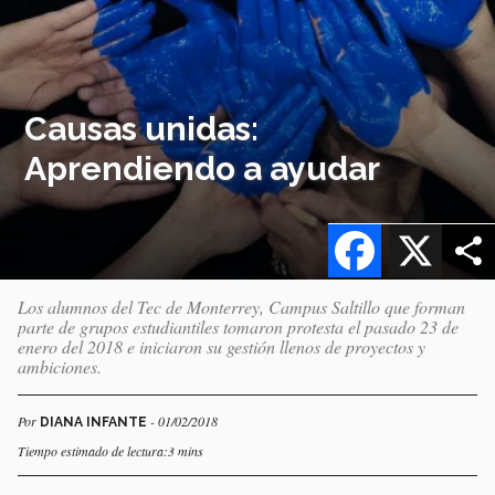
Causas unidas:
Aprendiendo a ayudar
Facebook
X
Los alumnos del Tec de Monterrey, Campus Saltillo que forman
parte de grupos estudiantiles tomaron protesta el pasado 23 de
enero del 2018 e iniciaron su gestión llenos de proyectos y
ambiciones.
Por
- 01/02/2018
DIANA INFANTE
Tiempo estimado de lectura:3 mins