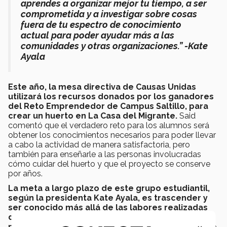
aprendes a organizar mejor tu tiempo, a ser
comprometida y a investigar sobre cosas
fuera de tu espectro de conocimiento
actual para poder ayudar más a las
comunidades y otras organizaciones.” -Kate
Ayala
Este año, la mesa directiva de Causas Unidas
utilizará los recursos donados por los ganadores
del Reto Emprendedor de Campus Saltillo, para
crear un huerto en La Casa del Migrante.
Said
comentó que el verdadero reto para los alumnos será
obtener los conocimientos necesarios para poder llevar
a cabo la actividad de manera satisfactoria, pero
también para enseñarle a las personas involucradas
cómo cuidar del huerto y que el proyecto se conserve
por años.
La meta a largo plazo de este grupo estudiantil,
según la presidenta Kate Ayala, es trascender y
ser conocido más allá de las labores realizadas
dentro del Tec de Monterrey, e inspirar a más
personas a ayudar,
además de buscar que este grupo