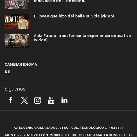
Innovación del Tec (video)
El joven que hizo del baile su vida (video)
Aula Futura: transformar la experiencia educativa
(video)
Más que un festival cultural: así es la magia de
VIBRART 2026 (video)
CAMBIAR IDIOMA
ES
Javier Guzmán: investigación con impacto social
(video)
Síguenos
¡México, en el top del mundial de robótica FIRST
2026! (video)
Vida Tec: Pasión, disciplina y básquetbol, con Gael
Adame (video)
A
AV. EUGENIO GARZA SADA 2501 SUR COL. TECNOLÓGICO C.P. 64849 |
L
¿Cómo es el Modelo Educativo Tec? (video)
MONTERREY, NUEVO LEÓN, MÉXICO | TEL. +52 (81) 8358-2000 D.R.© INSTITUTO