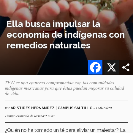
Ella busca impulsar la
economía de indígenas con
remedios naturales
Facebook
X
TEZI es una empresa comprometida con las comunidades
indígenas mexicanas para que éstas puedan mejorar su calidad
de vida.
Por
- 15/01/2020
ARÍSTIDES HERNÁNDEZ | CAMPUS SALTILLO
Tiempo estimado de lectura:2 mins
¿Quién no ha tomado un té para aliviar un malestar? La