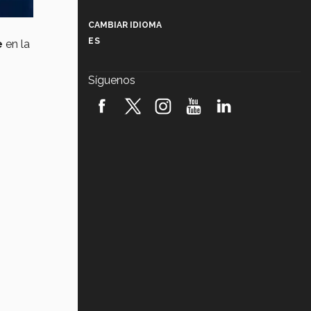
Más que un festival cultural: así es
la magia de VIBRART 2026 (video)
CAMBIAR IDIOMA
ES
e
en la
Javier Guzmán: investigación con
impacto social (video)
Síguenos
¡México, en el top del mundial de
robótica FIRST 2026! (video)
Vida Tec: Pasión, disciplina y
básquetbol, con Gael Adame
(video)
¿Cómo es el Modelo Educativo
Tec? (video)
Vida Tec: Feminismo e Inteligencia
Artificial, Paola Ricaurte (video)