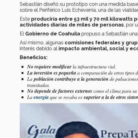
Sebastián diseñó su prototipo con una medida base 
sobre el Periférico Luis Echeverría, una de las vialid
Este
produciría entre 53 mil y 70 mil kilowatts p
actividades diarias de miles de personas
, por
El
Gobierno de Coahuila
propuso a Sebastián un
Así mismo, algunas
comisiones federales y gru
interés debido al
impacto ambiental, social y e
Beneficios:
No requiere modificar
la infraestructura vial.
La inversión es pequeña
a comparación de otros tipos d
La
población contribuye a la generación
de pulsacione
transitadas.
No depende de factores externos
como el clima para su 
La
energía
que se recaba es
superior a la de otros sist