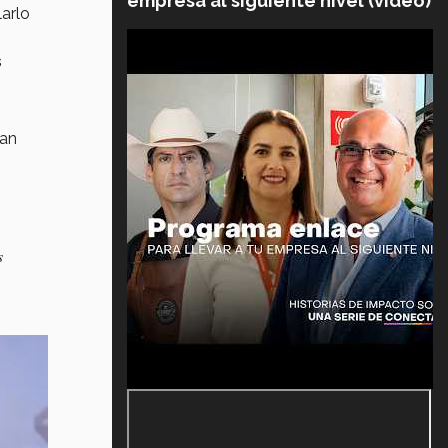
empresa al siguiente nivel (video)
arlo
s
an
s