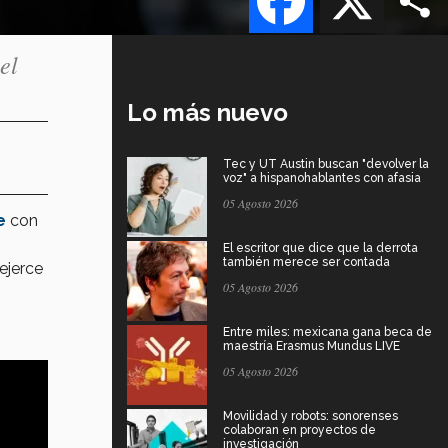
el
Lo más nuevo
Tec y UT Austin buscan "devolver la
voz" a hispanohablantes con afasia
05 Agosto 2026
e
con
El escritor que dice que la derrota
también merece ser contada
 ejerce
05 Agosto 2026
Entre miles: mexicana gana beca de
maestría Erasmus Mundus LIVE
05 Agosto 2026
Movilidad y robots: sonorenses
colaboran en proyectos de
investigación