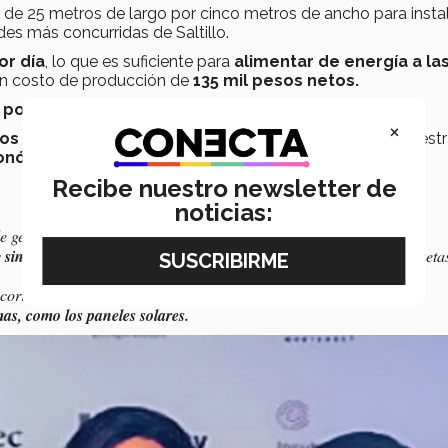
de 25 metros de largo por cinco metros de ancho para instal
ades más concurridas de Saltillo.
or día
, lo que es suficiente para
alimentar de energía a la
 un costo de producción de
135 mil pesos netos.
a
posible inversión
para apoyo de su proyecto.
×
pos de jóvenes emprendedores
como
AMPERION
muestr
conómico
que
E-BAND
les ofrece.
Recibe nuestro newsletter de
noticias:
e generadores eléctricos.
s
sin esfuerzo extra
, ya que se puede implementar en calles y banqueta
correcto funcionamiento.
emas, como los paneles solares.