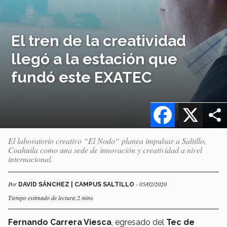
El tren de la creatividad
llegó a la estación que
fundó este EXATEC
Facebook
X
El laboratorio creativo “El Nodo“ planea impulsar a Saltillo,
Coahuila como una sede de innovación y creatividad a nivel
internacional.
Por
- 05/02/2020
DAVID SÁNCHEZ | CAMPUS SALTILLO
Tiempo estimado de lectura:2 mins
Fernando Carrera Viesca
, egresado del
Tec de