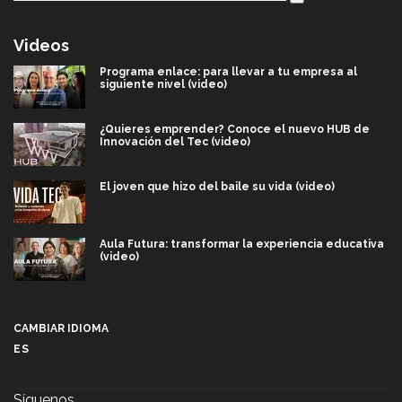
Videos
Programa enlace: para llevar a tu empresa al
siguiente nivel (video)
¿Quieres emprender? Conoce el nuevo HUB de
Innovación del Tec (video)
El joven que hizo del baile su vida (video)
Aula Futura: transformar la experiencia educativa
(video)
Más que un festival cultural: así es la magia de
VIBRART 2026 (video)
CAMBIAR IDIOMA
ES
Javier Guzmán: investigación con impacto social
(video)
Síguenos