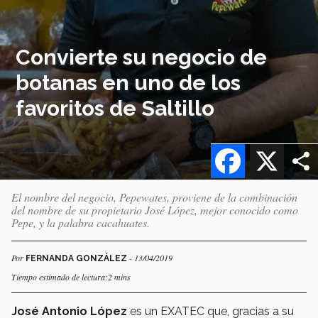
Convierte su negocio de
botanas en uno de los
favoritos de Saltillo
Facebook
X
El nombre del negocio, Pepewates, proviene de la combinación
del nombre de su propietario José López, mejor conocido como
Pepe, y la palabra cacahuates.
Por
- 13/04/2019
FERNANDA GONZÁLEZ
Tiempo estimado de lectura:2 mins
José Antonio López
es un EXATEC que, gracias a su