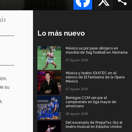
ás
Lo más nuevo
México va por pase olímpico en
mundial de flag football en Alemania
07 Agosto 2026
Música y teatro: EXATEC en el
elenco de El Fantasma de la Ópera
ión.
México
de su
07 Agosto 2026
Borregos CCM van por el
a,
campeonato en liga mayor de
americano
06 Agosto 2026
e
Del escenario de PrepaTec Qro al
teatro musical en Estados Unidos