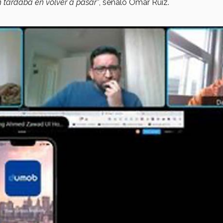
ón tardaba en volver a pasar”
, señaló Omar Ruiz.