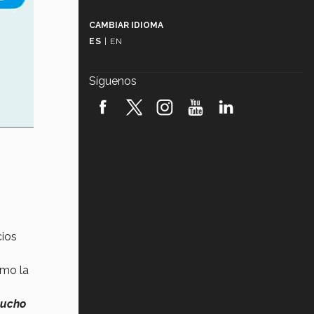
Más que un festival cultural: así es
la magia de VIBRART 2026 (video)
CAMBIAR IDIOMA
ES
|
EN
Javier Guzmán: investigación con
impacto social (video)
Síguenos
¡México, en el top del mundial de
robótica FIRST 2026! (video)
Vida Tec: Pasión, disciplina y
básquetbol, con Gael Adame
(video)
¿Cómo es el Modelo Educativo
Tec? (video)
Vida Tec: Feminismo e Inteligencia
ios
Artificial, Paola Ricaurte (video)
omo la
mucho