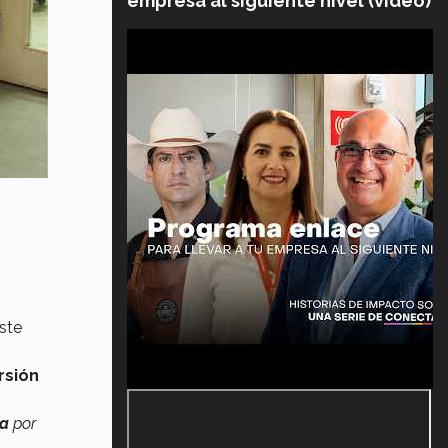
empresa al siguiente nivel (video)
ste
rsión
a
por