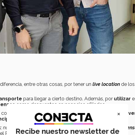
diferencia, entre otras cosas, por tener un
live location
de los
ransporte
para llegar a cierto destino. Además, por
utilizar
e
ensas
como descuentos en negocios afiliados.
×
s con
suscripción
a la app, esta también contará con una
ve
ncipales
que son de
movilidad
.
; no solo te dice cómo llegar a un lugar sino que te
recompens
Recibe nuestro newsletter de
el Palacios.