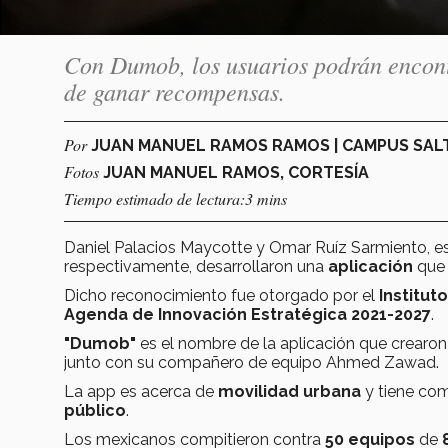
Con Dumob, los usuarios podrán encont
de ganar recompensas.
Por
JUAN MANUEL RAMOS RAMOS | CAMPUS SAL
Fotos
JUAN MANUEL RAMOS, CORTESÍA
Tiempo estimado de lectura:3 mins
Daniel Palacios Maycotte y Omar Ruíz Sarmiento, e
respectivamente, desarrollaron una
aplicación
que 
Dicho reconocimiento fue otorgado por el
Institut
Agenda de
Innovación Estratégica 2021-2027
.
"Dumob"
es el nombre de la aplicación que crearon
junto con su compañero de equipo Ahmed Zawad.
La app es acerca de
movilidad urbana
y tiene como
público
.
Los mexicanos compitieron contra
50 equipos
de