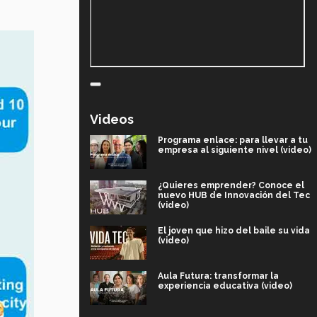
Videos
Programa enlace: para llevar a tu
empresa al siguiente nivel (video)
¿Quieres emprender? Conoce el
nuevo HUB de Innovación del Tec
(video)
El joven que hizo del baile su vida
(video)
Aula Futura: transformar la
experiencia educativa (video)