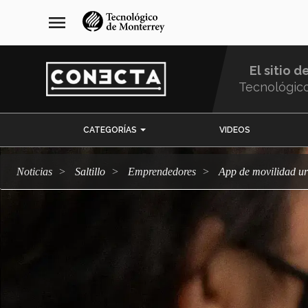
Pasar
navegación
menu
al
principal
contenido
principal
El sitio d
Tecnológic
Menu
CATEGORÍAS
VIDEOS
Comunidad
Noticias
Saltillo
emprendedores
App de movilidad u