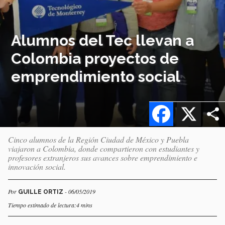
Alumnos del Tec llevan a
Colombia proyectos de
emprendimiento social
Facebook
X
Cinco alumnos de la Región Ciudad de México y Puebla
viajaron a Colombia, donde compartieron con estudiantes y
profesores extranjeros sus avances sobre emprendimiento e
innovación social.
Por
- 06/05/2019
GUILLE ORTIZ
Tiempo estimado de lectura:4 mins