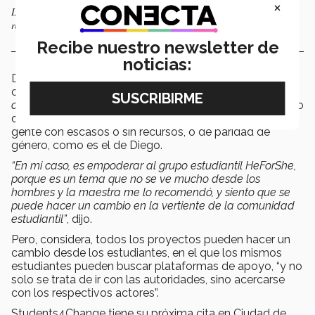
×
Los estudiantes en una de las visitas como parte del aprendizaje y
retroalimentación del programa Students4Change.
Recibe nuestro newsletter de
noticias:
De ahí la diversidad de los proyectos piloto de sus
compañeros, en temas como migración, apoyo con
coaching
académico a escuelas preparatorias de Estado
de México, otro enfocado al sistema educativo con
gente con escasos o sin recursos, o de paridad de
género, como es el de Diego.
“En mi caso, es empoderar al grupo estudiantil HeForShe,
porque es un tema que no se ve mucho desde los
hombres y la maestra me lo recomendó, y siento que se
puede hacer un cambio en la vertiente de la comunidad
estudiantil”
, dijo.
Pero, considera, todos los proyectos pueden hacer un
cambio desde los estudiantes, en el que los mismos
estudiantes pueden buscar plataformas de apoyo, “y no
solo se trata de ir con las autoridades, sino acercarse
con los respectivos actores”.
Students4Change tiene su próxima cita en Ciudad de