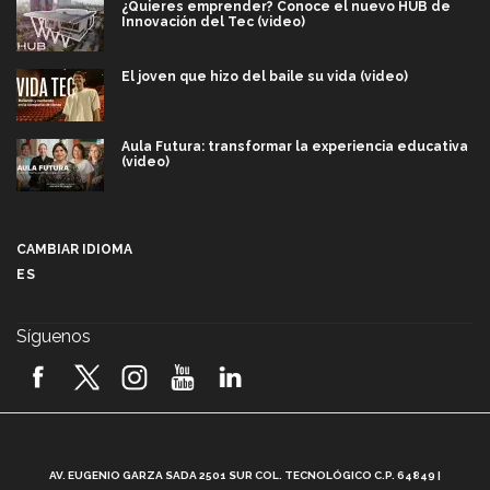
¿Quieres emprender? Conoce el nuevo HUB de
Innovación del Tec (video)
El joven que hizo del baile su vida (video)
Aula Futura: transformar la experiencia educativa
(video)
Más que un festival cultural: así es la magia de
VIBRART 2026 (video)
CAMBIAR IDIOMA
ES
Javier Guzmán: investigación con impacto social
(video)
Síguenos
¡México, en el top del mundial de robótica FIRST
2026! (video)
Vida Tec: Pasión, disciplina y básquetbol, con Gael
Adame (video)
A
AV. EUGENIO GARZA SADA 2501 SUR COL. TECNOLÓGICO C.P. 64849 |