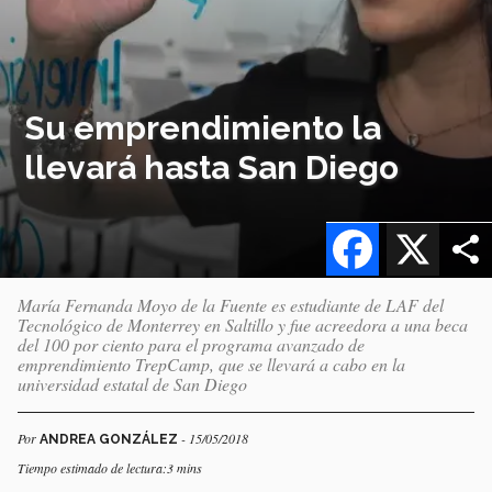
Su emprendimiento la
llevará hasta San Diego
Facebook
X
María Fernanda Moyo de la Fuente es estudiante de LAF del
Tecnológico de Monterrey en Saltillo y fue acreedora a una beca
del 100 por ciento para el programa avanzado de
emprendimiento TrepCamp, que se llevará a cabo en la
universidad estatal de San Diego
Por
- 15/05/2018
ANDREA GONZÁLEZ
Tiempo estimado de lectura:3 mins