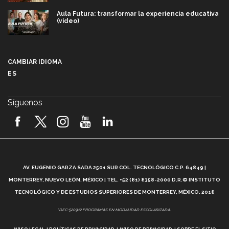
Aula Futura: transformar la experiencia educativa
(video)
Más que un festival cultural: así es la magia de
VIBRART 2026 (video)
CAMBIAR IDIOMA
ES
Javier Guzmán: investigación con impacto social
(video)
Síguenos
¡México, en el top del mundial de robótica FIRST
2026! (video)
Vida Tec: Pasión, disciplina y básquetbol, con Gael
Adame (video)
A
AV. EUGENIO GARZA SADA 2501 SUR COL. TECNOLÓGICO C.P. 64849 |
L
¿Cómo es el Modelo Educativo Tec? (video)
MONTERREY, NUEVO LEÓN, MÉXICO | TEL. +52 (81) 8358-2000 D.R.© INSTITUTO
TECNOLÓGICO Y DE ESTUDIOS SUPERIORES DE MONTERREY, MÉXICO. 2018
Vida Tec: Feminismo e Inteligencia Artificial, Paola
*DEC-520912 PROGRAMAS EN MODALIDAD ESCOLARIZADA.
Ricaurte (video)