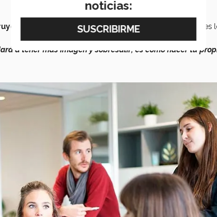
noticias:
ruye con experiencias
y estas te ayudarán a saber qué es 
dará a tener más imagen y sobresalir; es como hacer tu prop