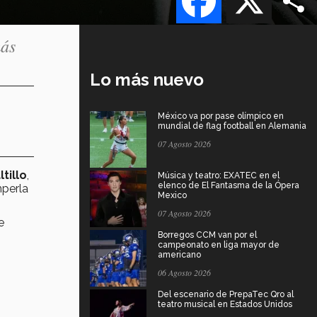
más
Lo más nuevo
México va por pase olímpico en
mundial de flag football en Alemania
07 Agosto 2026
tillo
,
Música y teatro: EXATEC en el
elenco de El Fantasma de la Ópera
perla
Mexico
07 Agosto 2026
e
Borregos CCM van por el
campeonato en liga mayor de
americano
06 Agosto 2026
Del escenario de PrepaTec Qro al
teatro musical en Estados Unidos