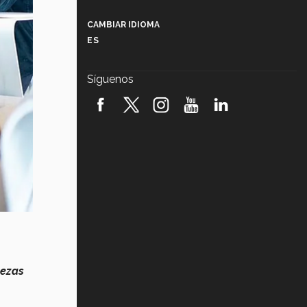
Más que un festival cultural: así es
la magia de VIBRART 2026 (video)
CAMBIAR IDIOMA
ES
Javier Guzmán: investigación con
impacto social (video)
Síguenos
¡México, en el top del mundial de
robótica FIRST 2026! (video)
Vida Tec: Pasión, disciplina y
básquetbol, con Gael Adame
(video)
¿Cómo es el Modelo Educativo
Tec? (video)
Vida Tec: Feminismo e Inteligencia
Artificial, Paola Ricaurte (video)
lezas