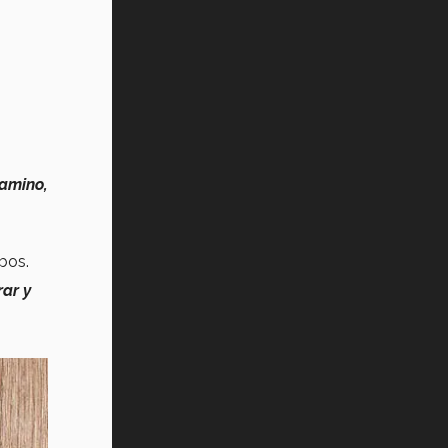
camino,
mbos.
rar y