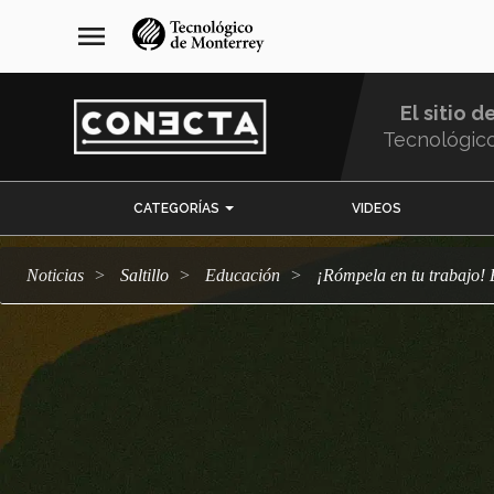
Pasar
navegación
menu
al
principal
contenido
principal
El sitio d
Tecnológic
Menu
CATEGORÍAS
VIDEOS
Comunidad
Noticias
Saltillo
Educación
¡Rómpela en tu trabajo!