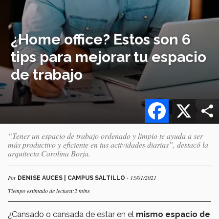
¿Home office? Estos son 6
tips para mejorar tu espacio
de trabajo
Facebook
X
“Tener un espacio de trabajo ordenado y limpio te ayuda a ser
más productivo y eficiente en tus actividades diarias”, destacó la
arquitecta Carolina Borja.
Por
- 15/01/2021
DENISE AUCES | CAMPUS SALTILLO
Tiempo estimado de lectura:2 mins
¿Cansado o cansada de estar en el
mismo espacio de