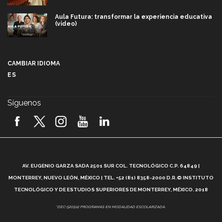
Aula Futura: transformar la experiencia educativa
(video)
Más que un festival cultural: así es la magia de
VIBRART 2026 (video)
CAMBIAR IDIOMA
ES
Javier Guzmán: investigación con impacto social
(video)
Síguenos
¡México, en el top del mundial de robótica FIRST
2026! (video)
Vida Tec: Pasión, disciplina y básquetbol, con Gael
Adame (video)
A
AV. EUGENIO GARZA SADA 2501 SUR COL. TECNOLÓGICO C.P. 64849 |
L
¿Cómo es el Modelo Educativo Tec? (video)
MONTERREY, NUEVO LEÓN, MÉXICO | TEL. +52 (81) 8358-2000 D.R.© INSTITUTO
TECNOLÓGICO Y DE ESTUDIOS SUPERIORES DE MONTERREY, MÉXICO. 2018
Vida Tec: Feminismo e Inteligencia Artificial, Paola
*DEC-520912 PROGRAMAS EN MODALIDAD ESCOLARIZADA.
Ricaurte (video)