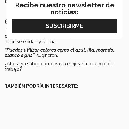
se siente soñoliento”
, aseguró la psicóloga.
Recibe nuestro newsletter de
noticias:
6. ¡Ponle color!
Tanto Carolina como Cecilia recomendaron
utilizar
colores neutros
, ya que te ayudan a concentrarte,
traen serenidad y calma.
“Puedes utilizar colores como el azul, lila, morado,
blanco o gris”
, sugirieron.
¿Ahora ya sabes cómo vas a mejorar tu espacio de
trabajo?
TAMBIÉN PODRÍA INTERESARTE: