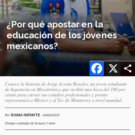
¿Por qué apostar en la
educación de los jóvenes
mexicanos?
Facebook
X
Conoce la historia de Jorge Acosta Rosales, un joven estudiante
de Ingeniería en Mecatrónica que recibió una beca del 100 por
ciento para cursar sus estudios profesionales y pronto
representará a México y al Tec de Monterrey a nivel mundial.
Por
- 04/04/2018
DIANA INFANTE
Tiempo estimado de lectura:3 mins