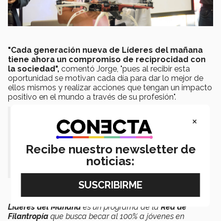
"Cada generación nueva de Líderes del mañana
tiene ahora un compromiso de reciprocidad con
la sociedad",
comentó Jorge, "pues al recibir esta
oportunidad se motivan cada día para dar lo mejor de
ellos mismos y realizar acciones que tengan un impacto
positivo en el mundo a través de su profesión".
×
“Yo tengo una creencia, pienso que una
persona muere cuando la olvidan, pero
gracias la decisión que realizan de creer en
Recibe nuestro newsletter de
los jóvenes y apostar por su educación, esa
noticias:
persona jamás será olvidada”
Líderes del Mañana
es un programa de la
Red de
Filantropía
que busca becar al 100% a jóvenes en