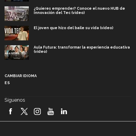
¿Quieres emprender? Conoce el nuevo HUB de
Innovación del Tec (video)
El joven que hizo del baile su vida (video)
Aula Futura: transformar la experiencia educativa
(video)
Más que un festival cultural: así es la magia de
VIBRART 2026 (video)
CAMBIAR IDIOMA
ES
Javier Guzmán: investigación con impacto social
(video)
Síguenos
¡México, en el top del mundial de robótica FIRST
2026! (video)
Vida Tec: Pasión, disciplina y básquetbol, con Gael
Adame (video)
A