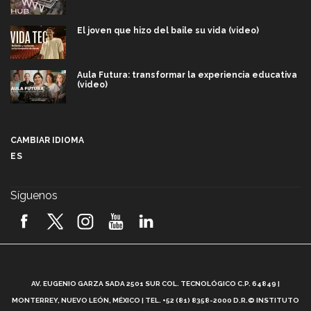
El joven que hizo del baile su vida (video)
Aula Futura: transformar la experiencia educativa
(video)
Más que un festival cultural: así es la magia de
VIBRART 2026 (video)
CAMBIAR IDIOMA
ES
Javier Guzmán: investigación con impacto social
(video)
Síguenos
¡México, en el top del mundial de robótica FIRST
2026! (video)
Vida Tec: Pasión, disciplina y básquetbol, con Gael
Adame (video)
A
AV. EUGENIO GARZA SADA 2501 SUR COL. TECNOLÓGICO C.P. 64849 |
L
¿Cómo es el Modelo Educativo Tec? (video)
MONTERREY, NUEVO LEÓN, MÉXICO | TEL. +52 (81) 8358-2000 D.R.© INSTITUTO