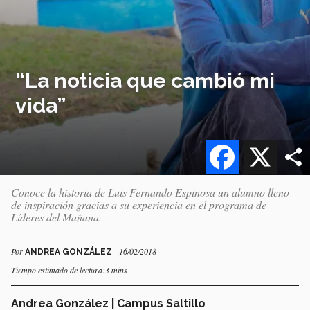
“La noticia que cambió mi
vida”
Facebook
X
Conoce la historia de Luis Fernando Espinosa un alumno lleno
de inspiración gracias a su experiencia en el programa de
Líderes del Mañana.
Por
- 16/02/2018
ANDREA GONZÁLEZ
Tiempo estimado de lectura:3 mins
Andrea González | Campus Saltillo