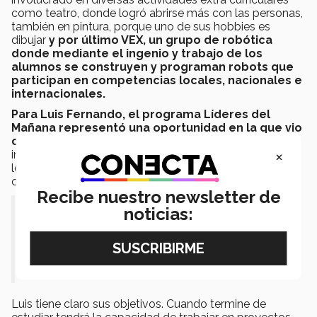
como teatro, donde logró abrirse más con las personas,
también en pintura, porque uno de sus hobbies es
dibujar
y por último VEX, un grupo de robótica
donde mediante el ingenio y trabajo de los
alumnos se construyen y programan robots que
participan en competencias locales, nacionales e
internacionales.
Para Luis Fernando, el programa Líderes del
Mañana representó una oportunidad en la que vio
como las personas creen en él,
sirviéndole de
×
impulso para querer siempre ayudar a las personas que
lo necesitan y tratar de inspirar a los que lo rodean, así
como lo inspiraron a él.
Recibe nuestro newsletter de
noticias:
“Cada reto que el Tec me pone es la
oportunidad perfecta para aprender algo
nuevo y llenarme de experiencias
satisfactorias” comenta Luis.
Luis tiene claro sus objetivos. Cuando termine de