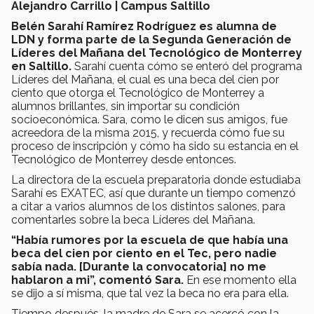
Alejandro Carrillo | Campus Saltillo
Belén Sarahí Ramírez Rodríguez es alumna de
LDN y forma parte de la Segunda Generación de
Líderes del Mañana del Tecnológico de Monterrey
en Saltillo.
Sarahí cuenta cómo se enteró del programa
Líderes del Mañana, el cual es una beca del cien por
ciento que otorga el Tecnológico de Monterrey a
alumnos brillantes, sin importar su condición
socioeconómica. Sara, como le dicen sus amigos, fue
acreedora de la misma 2015, y recuerda cómo fue su
proceso de inscripción y cómo ha sido su estancia en el
Tecnológico de Monterrey desde entonces.
La directora de la escuela preparatoria donde estudiaba
Sarahí es EXATEC, así que durante un tiempo comenzó
a citar a varios alumnos de los distintos salones, para
comentarles sobre la beca Líderes del Mañana.
“Había rumores por la escuela de que había una
beca del cien por ciento en el Tec, pero nadie
sabía nada. [Durante la convocatoria] no me
hablaron a mi”, comentó Sara.
En ese momento ella
se dijo a sí misma, que tal vez la beca no era para ella.
Tiempo después, la madre de Sara se acercó con la