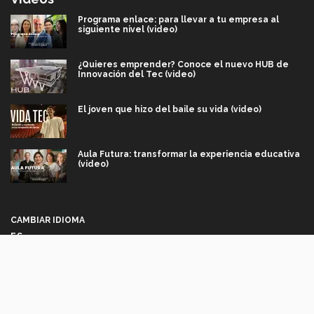
Programa enlace: para llevar a tu empresa al
siguiente nivel (video)
¿Quieres emprender? Conoce el nuevo HUB de
Innovación del Tec (video)
El joven que hizo del baile su vida (video)
Aula Futura: transformar la experiencia educativa
(video)
Más que un festival cultural: así es la magia de
VIBRART 2026 (video)
CAMBIAR IDIOMA
ES
Javier Guzmán: investigación con impacto social
(video)
Síguenos
¡México, en el top del mundial de robótica FIRST
2026! (video)