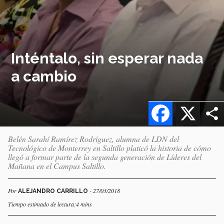
Inténtalo, sin esperar nada
a cambio
Facebook
X
Belén Sarahí Ramírez Rodríguez, alumna de LDN del
Tecnológico de Monterrey en Saltillo platicó la historia de cómo
llegó a formar parte de la segunda generación de Líderes del
Mañana en el Campus Saltillo.
Por
- 27/03/2018
ALEJANDRO CARRILLO
Tiempo estimado de lectura:4 mins