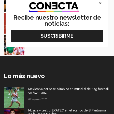
×
Loretta Mariaud y Carlos González
Entre miles: mexicana gana beca de maestría
Recibe nuestro newsletter de
Erasmus Mundus LIVE
noticias:
Natalia Croda
Estudiantes de 5 campus Tec impulsan
proyectos en la Sierra Tarahumara
Juan José Flores Nava
Lo más nuevo
México va por pase olímpico en mundial de flag football
en Alemania
07 Agosto 2026
Música y teatro: EXATEC en el elenco de El Fantasma
de la Ópera Mexico