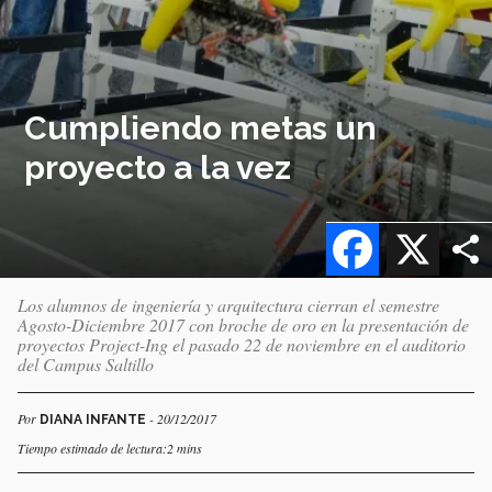
Cumpliendo metas un
proyecto a la vez
Facebook
X
Los alumnos de ingeniería y arquitectura cierran el semestre
Agosto-Diciembre 2017 con broche de oro en la presentación de
proyectos Project-Ing el pasado 22 de noviembre en el auditorio
del Campus Saltillo
Por
- 20/12/2017
DIANA INFANTE
Tiempo estimado de lectura:2 mins