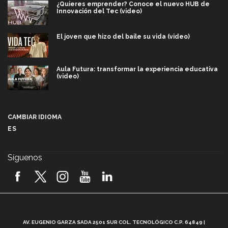
¿Quieres emprender? Conoce el nuevo HUB de
Innovación del Tec (video)
El joven que hizo del baile su vida (video)
Aula Futura: transformar la experiencia educativa
(video)
Más que un festival cultural: así es la magia de
VIBRART 2026 (video)
CAMBIAR IDIOMA
ES
Javier Guzmán: investigación con impacto social
(video)
Síguenos
¡México, en el top del mundial de robótica FIRST
2026! (video)
Vida Tec: Pasión, disciplina y básquetbol, con Gael
Adame (video)
A
AV. EUGENIO GARZA SADA 2501 SUR COL. TECNOLÓGICO C.P. 64849 |