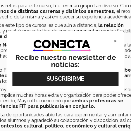
etos para este curso, fue tener un grupo tan diverso. Con
s de distintas carreras y distintos semestres,
el reto
vecho de la misma y así enriquecer su experiencia académica
 este tipo de cursos, es que aún a distancia,
la relación
a
, y resaltó que este tipo de cursos representan mucha flexibi
e desde cualquier lugar.
×
lo Navas Sanz
, dio un mensaje tanto a los alumnos como a l
mpre hemos trabajado como si no existieran otras universidad
 haciendo es aprovechando un desarrollo en el cuál creemos
Recibe nuestro newsletter de
noticias:
so FIT en vinculación con la Universidad de los Andes.
Maribe
 Tec de Monterrey y Sandra Maycotte, Directora de car
a los alumnos y poder ver los resultados del proyecto.
royecto, fue la comunicación con Margarita Canales, profeso
implica muchas horas extra y organización para poder ofrece
 obtenido, Maycotte mencionó que
ambas profesoras se
encias FIT para publicarla en conjunto.
ta de oportunidades abiertas para experimentar y aumentar 
 los alumnos y agradeció su colaboración y disposición, así
contextos cultural, político, económico y cultural enri