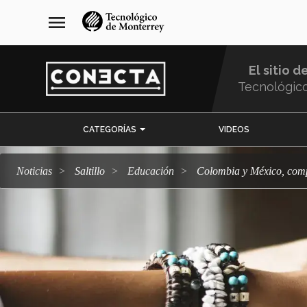
Pasar
navegación
menu
al
principal
contenido
principal
El sitio d
Tecnológic
Menu
CATEGORÍAS
VIDEOS
Comunidad
Noticias
Saltillo
Educación
Colombia y México, com