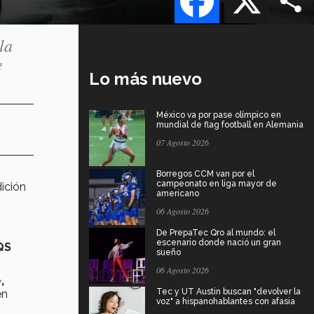
la
e
Lo más nuevo
México va por pase olímpico en
mundial de flag football en Alemania
07 Agosto 2026
Borregos CCM van por el
campeonato en liga mayor de
dición
americano
06 Agosto 2026
De PrepaTec Qro al mundo: el
escenario donde nació un gran
QS
sueño
06 Agosto 2026
,
Tec y UT Austin buscan "devolver la
en
voz" a hispanohablantes con afasia