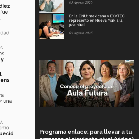
05 Agosto 2026
diez
 fue
En la ONU: mexicana y EXATEC
.
representó en Nueva York a la
juventud
lidad
05 Agosto 2026
as
es
,
y
l
rera
ra
r una
el
 como
Programa enlace: para llevar a tu
queció