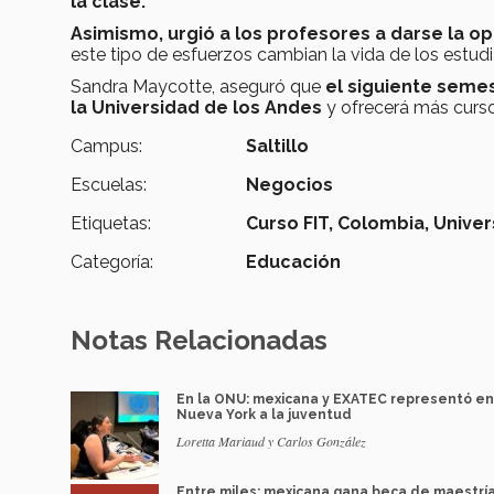
la clase.
Asimismo, urgió a los profesores a darse la o
este tipo de esfuerzos cambian la vida de los estudi
Sandra Maycotte, aseguró que
el siguiente semes
la Universidad de los Andes
y ofrecerá más curso
Campus:
Saltillo
Escuelas:
Negocios
Etiquetas:
Curso FIT,
Colombia,
Univer
Categoría:
Educación
Notas Relacionadas
En la ONU: mexicana y EXATEC representó en
Nueva York a la juventud
Loretta Mariaud y Carlos González
Entre miles: mexicana gana beca de maestrí