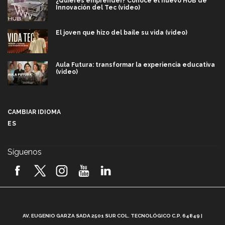
¿Quieres emprender? Conoce el nuevo HUB de
Innovación del Tec (video)
El joven que hizo del baile su vida (video)
Aula Futura: transformar la experiencia educativa
(video)
Más que un festival cultural: así es la magia de
VIBRART 2026 (video)
CAMBIAR IDIOMA
ES
Javier Guzmán: investigación con impacto social
(video)
Síguenos
¡México, en el top del mundial de robótica FIRST
2026! (video)
Vida Tec: Pasión, disciplina y básquetbol, con Gael
Adame (video)
A
AV. EUGENIO GARZA SADA 2501 SUR COL. TECNOLÓGICO C.P. 64849 |
L