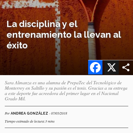
La disciplina y el
entrenamiento la llevan al
éxito
Facebook
X
Sara Almanza es una alumna de PrepaTec del Tecnológico de
Monterrey en Saltillo y su pasión es el tenis. Gracias a su entrega
a este deporte fue acreedora del primer lugar en el Nacional
Grado Mil.
Por
- 07/05/2018
ANDREA GONZÁLEZ
Tiempo estimado de lectura:3 mins