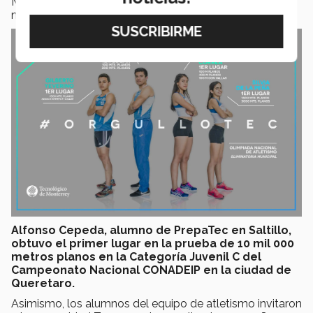
Mario Macías, quien obtuvo el primer lugar en 100
metros planos así como en 200 metros planos.
Alfonso Cepeda, alumno de PrepaTec en Saltillo,
obtuvo el primer lugar en la prueba de 10 mil 000
metros planos en la Categoría Juvenil C del
Campeonato Nacional CONADEIP en la ciudad de
Queretaro.
Asimismo, los alumnos del equipo de atletismo invitaron