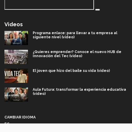
Videos
Programa enlace: para llevar a tu empresa al
siguiente nivel (video)
¿Quieres emprender? Conoce el nuevo HUB de
Innovación del Tec (video)
El joven que hizo del baile su vida (video)
Aula Futura: transformar la experiencia educativa
(video)
Más que un festival cultural: así es la magia de
VIBRART 2026 (video)
CAMBIAR IDIOMA
ES
Javier Guzmán: investigación con impacto social
(video)