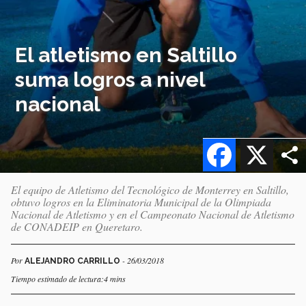
El atletismo en Saltillo
suma logros a nivel
nacional
Facebook
X
El equipo de Atletismo del Tecnológico de Monterrey en Saltillo,
obtuvo logros en la Eliminatoria Municipal de la Olimpiada
Nacional de Atletismo y en el Campeonato Nacional de Atletismo
de CONADEIP en Queretaro.
Por
- 26/03/2018
ALEJANDRO CARRILLO
Tiempo estimado de lectura:4 mins