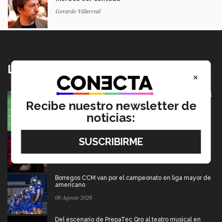
Gerardo Villarreal
Lo más nuevo
×
México va por pase olímpico en mundial de flag football
en Alemania
Recibe nuestro newsletter de
07 Agosto 2026
noticias:
Música y teatro: EXATEC en el elenco de El Fantasma
de la Ópera México
07 Agosto 2026
Borregos CCM van por el campeonato en liga mayor de
americano
06 Agosto 2026
Del escenario de PrepaTec Qro al teatro musical en