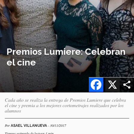
Premios Lumiere: Celebran
el cine
Facebook
X
Cada año se realiza la entrega de Premios Lumiere que celebra
el cine y premia a los mejores cortometrajes realizados por los
alumnos
Por
- 30/11/2017
ASAEL VILLANUEVA
Tiempo estimado de lectura:1 min