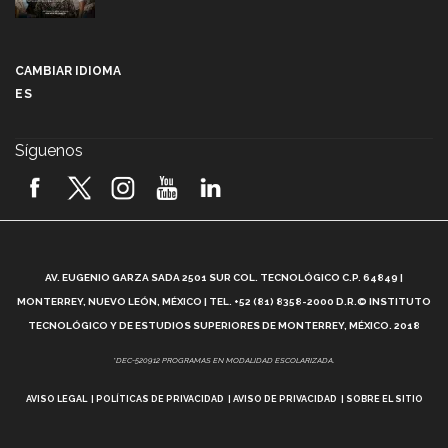
Más que un festival cultural: así es la magia de
VIBRART 2026 (video)
CAMBIAR IDIOMA
ES
Javier Guzmán: investigación con impacto social
(video)
Síguenos
¡México, en el top del mundial de robótica FIRST
2026! (video)
Vida Tec: Pasión, disciplina y básquetbol, con Gael
Adame (video)
A
AV. EUGENIO GARZA SADA 2501 SUR COL. TECNOLÓGICO C.P. 64849 |
L
¿Cómo es el Modelo Educativo Tec? (video)
MONTERREY, NUEVO LEÓN, MÉXICO | TEL. +52 (81) 8358-2000 D.R.© INSTITUTO
TECNOLÓGICO Y DE ESTUDIOS SUPERIORES DE MONTERREY, MÉXICO. 2018
Vida Tec: Feminismo e Inteligencia Artificial, Paola
*DEC-520912 PROGRAMAS EN MODALIDAD ESCOLARIZADA.
Ricaurte (video)
AVISO LEGAL
POLÍTICAS DE PRIVACIDAD
AVISO DE PRIVACIDAD
SOBRE EL SITIO