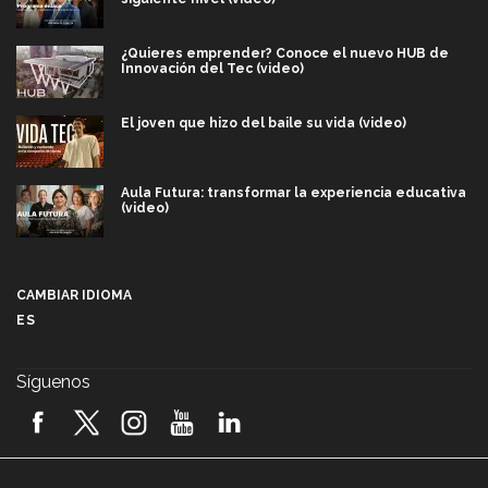
¿Quieres emprender? Conoce el nuevo HUB de
Innovación del Tec (video)
El joven que hizo del baile su vida (video)
Aula Futura: transformar la experiencia educativa
(video)
Más que un festival cultural: así es la magia de
VIBRART 2026 (video)
CAMBIAR IDIOMA
ES
Javier Guzmán: investigación con impacto social
(video)
Síguenos
¡México, en el top del mundial de robótica FIRST
2026! (video)
Vida Tec: Pasión, disciplina y básquetbol, con Gael
Adame (video)