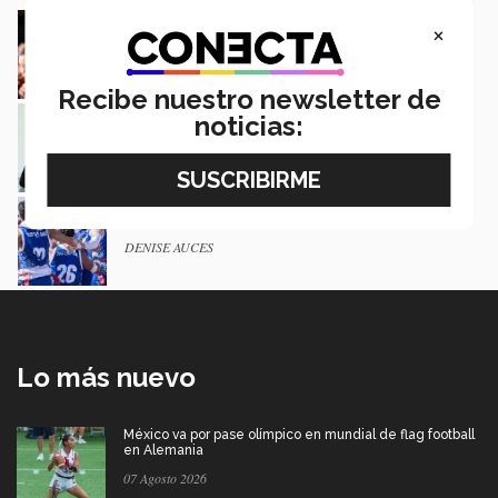
Profesores Tec Saltillo mostrarán su talento
×
en festival Cervantino
Margarita Ríos
Recibe nuestro newsletter de
Bailarina mexicana gana beca para academia
noticias:
de ballet en Nueva York
Margarita Ríos
Saltillo es campeón nacional en flag football
CONADEIP 2022 (Fotos)
DENISE AUCES
Lo más nuevo
México va por pase olímpico en mundial de flag football
en Alemania
07 Agosto 2026