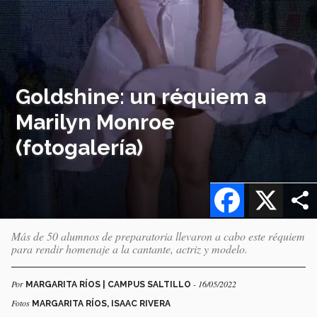
Goldshine: un réquiem a
Marilyn Monroe
(fotogalería)
Facebook
X
Más de 50 alumnos de preparatoria llevaron a cabo este réquiem
para rendir homenaje a la cantante, actriz y modelo.
Por
- 16/05/2022
MARGARITA RÍOS | CAMPUS SALTILLO
Fotos
MARGARITA RÍOS, ISAAC RIVERA