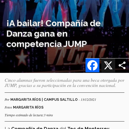
¡A bailar! Compañía de
Danza gana en
competencia JUMP
Facebook
X
Cinco alumnas fueron seleccionadas para una beca otorgada por
JUMP, gracias a su participación en la convención nacional.
Por
- 13/12/2021
MARGARITA RÍOS | CAMPUS SALTILLO
Fotos
MARGARITA RÍOS
Tiempo estimado de lectura:3 mins
La
Compañía de Danza
del
Tec de Monterrey