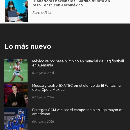
¡Ganadoras nacionales! Saltillo triunfa en
reto Tec21 con Aeroméxico
Roberto Frías
Lo más nuevo
México va por pase olímpico en mundial de flag football
en Alemania
07 Agosto 2026
Música y teatro: EXATEC en el elenco de El Fantasma
de la Ópera Mexico
07 Agosto 2026
Borregos CCM van por el campeonato en liga mayor de
americano
06 Agosto 2026