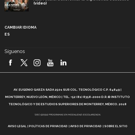
(video)
Más que un festival cultural: así es la magia de
VIBRART 2026 (video)
CAMBIAR IDIOMA
ES
Javier Guzmán: investigación con impacto social
(video)
Síguenos
¡México, en el top del mundial de robótica FIRST
2026! (video)
Vida Tec: Pasión, disciplina y básquetbol, con Gael
Adame (video)
A
AV. EUGENIO GARZA SADA 2501 SUR COL. TECNOLÓGICO C.P. 64849 |
L
¿Cómo es el Modelo Educativo Tec? (video)
MONTERREY, NUEVO LEÓN, MÉXICO | TEL. +52 (81) 8358-2000 D.R.© INSTITUTO
TECNOLÓGICO Y DE ESTUDIOS SUPERIORES DE MONTERREY, MÉXICO. 2018
Vida Tec: Feminismo e Inteligencia Artificial, Paola
*DEC-520912 PROGRAMAS EN MODALIDAD ESCOLARIZADA.
Ricaurte (video)
AVISO LEGAL
POLÍTICAS DE PRIVACIDAD
AVISO DE PRIVACIDAD
SOBRE EL SITIO