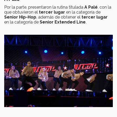
Por la parte, presentaron la rutina titulada
A Palé
, con la
que obtuvieron el
tercer lugar
en la categoría de
Senior Hip-Hop
, además de obtener el
tercer lugar
en la categoría de
Senior Extended Line
.