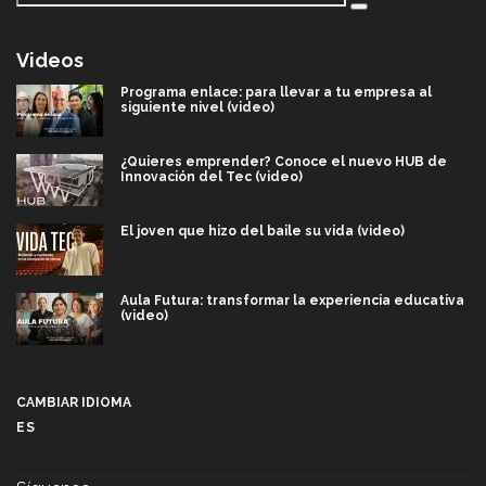
Videos
Programa enlace: para llevar a tu empresa al
siguiente nivel (video)
¿Quieres emprender? Conoce el nuevo HUB de
Innovación del Tec (video)
El joven que hizo del baile su vida (video)
Aula Futura: transformar la experiencia educativa
(video)
Más que un festival cultural: así es la magia de
VIBRART 2026 (video)
CAMBIAR IDIOMA
ES
Javier Guzmán: investigación con impacto social
(video)