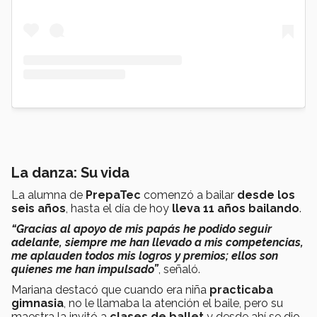
La danza: Su vida
La alumna de
PrepaTec
comenzó a bailar
desde los
seis años
, hasta el día de hoy
lleva 11 años bailando
.
“Gracias al apoyo de mis papás he podido seguir
adelante, siempre me han llevado a mis competencias,
me aplauden todos mis logros y premios; ellos son
quienes me han impulsado”
, señaló.
Mariana destacó que cuando era niña
practicaba
gimnasia
, no le llamaba la atención el baile, pero su
maestra la invitó a
clases de ballet
y desde ahí se dio