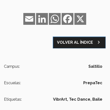
Email
LinkedIn
WhatsApp
Facebook
X
navigate_next
VOLVER AL ÍNDICE
Campus:
Saltillo
Escuelas:
PrepaTec
Etiquetas:
VibrArt,
Tec Dance,
Baile