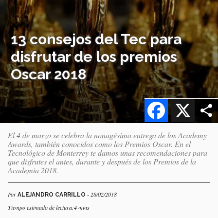
13 consejos del Tec para
disfrutar de los premios
Oscar 2018
Facebook
X
El 4 de marzo se celebra la nonagésima entrega de los Academy
Awards, también conocidos como los Premios Oscar. En el
Tecnológico de Monterrey te damos unas recomendaciones para
que disfrutes el antes, durante y después de los Premios de la
Academia 2018.
Por
- 28/02/2018
ALEJANDRO CARRILLO
Tiempo estimado de lectura:4 mins