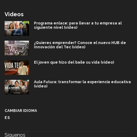
Videos
Programa enlace: para llevar a tu empresa al
siguiente nivel (video)
¿Quieres emprender? Conoce el nuevo HUB de
Innovación del Tec (video)
El joven que hizo del baile su vida (video)
Aula Futura: transformar la experiencia educativa
(video)
Más que un festival cultural: así es la magia de
VIBRART 2026 (video)
CAMBIAR IDIOMA
ES
Javier Guzmán: investigación con impacto social
(video)
Síguenos