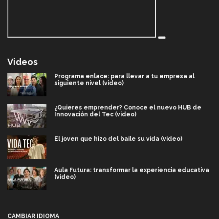
Videos
Programa enlace: para llevar a tu empresa al
siguiente nivel (video)
¿Quieres emprender? Conoce el nuevo HUB de
Innovación del Tec (video)
El joven que hizo del baile su vida (video)
Aula Futura: transformar la experiencia educativa
(video)
Más que un festival cultural: así es la magia de
VIBRART 2026 (video)
CAMBIAR IDIOMA