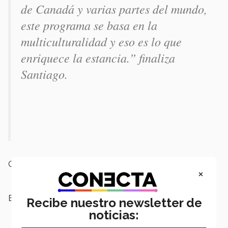
de Canadá y varias partes del mundo,
este programa se basa en la
multiculturalidad y eso es lo que
enriquece la estancia.” finaliza
Santiago.
Campus:
Querétaro
×
Escuelas:
Ingeniería y Ciencias
Recibe nuestro newsletter de
noticias: