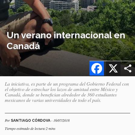
Un verano internacional en
Canadá
Facebook
X
La iniciativa, es parte de un programa del Gobierno Federal con
el objetivo de estrechar los lazos de amistad entre México y
Canadá, donde se benefician alrededor de 360 estudiantes
mexicanos de varias universidades de todo el país.
Por
- 16/07/2018
SANTIAGO CÓRDOVA
Tiempo estimado de lectura:2 mins