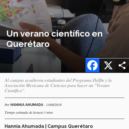
Un verano científico en
Querétaro
Facebook
X
Al campus acudieron estudiantes del Programa Delfín y la
Asociación Mexicana de Ciencias para hacer un "Verano
Científico".
Por
- 13/08/2018
HANNIA AHUMADA
Tiempo estimado de lectura:3 mins
Hannia Ahumada | Campus Querétaro