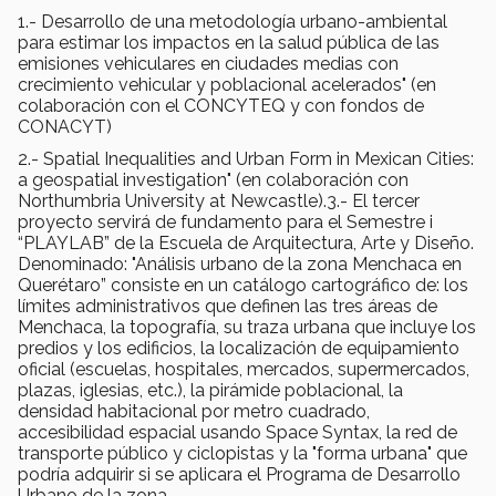
1.- Desarrollo de una metodología urbano-ambiental
para estimar los impactos en la salud pública de las
emisiones vehiculares en ciudades medias con
crecimiento vehicular y poblacional acelerados" (en
colaboración con el CONCYTEQ y con fondos de
CONACYT)
2.- Spatial Inequalities and Urban Form in Mexican Cities:
a geospatial investigation" (en colaboración con
Northumbria University at Newcastle).3.- El tercer
proyecto servirá de fundamento para el Semestre i
“PLAYLAB” de la Escuela de Arquitectura, Arte y Diseño.
Denominado: "Análisis urbano de la zona Menchaca en
Querétaro” consiste en un catálogo cartográfico de: los
límites administrativos que definen las tres áreas de
Menchaca, la topografía, su traza urbana que incluye los
predios y los edificios, la localización de equipamiento
oficial (escuelas, hospitales, mercados, supermercados,
plazas, iglesias, etc.), la pirámide poblacional, la
densidad habitacional por metro cuadrado,
accesibilidad espacial usando Space Syntax, la red de
transporte público y ciclopistas y la "forma urbana" que
podría adquirir si se aplicara el Programa de Desarrollo
Urbano de la zona.