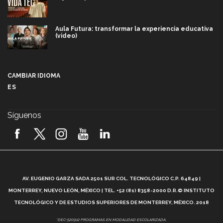
Aula Futura: transformar la experiencia educativa
(video)
Más que un festival cultural: así es la magia de
VIBRART 2026 (video)
CAMBIAR IDIOMA
ES
Javier Guzmán: investigación con impacto social
(video)
Síguenos
¡México, en el top del mundial de robótica FIRST
2026! (video)
Vida Tec: Pasión, disciplina y básquetbol, con Gael
Adame (video)
A
AV. EUGENIO GARZA SADA 2501 SUR COL. TECNOLÓGICO C.P. 64849 |
L
¿Cómo es el Modelo Educativo Tec? (video)
MONTERREY, NUEVO LEÓN, MÉXICO | TEL. +52 (81) 8358-2000 D.R.© INSTITUTO
TECNOLÓGICO Y DE ESTUDIOS SUPERIORES DE MONTERREY, MÉXICO. 2018
Vida Tec: Feminismo e Inteligencia Artificial, Paola
*DEC-520912 PROGRAMAS EN MODALIDAD ESCOLARIZADA.