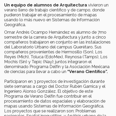
Un equipo de alumnos de Arquitectura
vivieron un
verano lleno de trabajo científico y de campo, donde
pudieron trabajar en el procesamiento de mapas
usando lo más nuevo en Sistemas de Información
Geográfica.
Omar Andrés Ocampo Hernández es alumno de 7mo
semestre de la carrera de Arquitectura y junto a cinco
compañeros trabajaron en conjunto en las instalaciones
del Laboratorio Urbano del campus Querétaro. Sus
compañeros provenientes de Hermosillo (Son), Los
Reyes (Mich), Toluca (EdoMex), Reynosa (Tamps), Los
Mochis (Sin) y Tepic (Nay); juntos integraron el
denominado Programa Delfín y la Asociación Mexicana
de ciencias para llevar a cabo un
“Verano Científico”.
Participaron en 3 proyectos de investigación durante
siete semanas a cargo del Doctor Rubén Garnica y el
Ingeniero Alonso González. El objetivo de este
Programa de Verano Delfín fue contribuir en el
procesamiento de datos espaciales y elaboración de
mapas usando Sistemas de Información Geográfica.
Los proyectos que se realizaron son: Problemas
nacionales, Spatial inequalities, y Análisis urbano de la