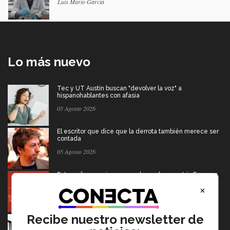
Luis Mario García
Lo más nuevo
Tec y UT Austin buscan "devolver la voz" a
hispanohablantes con afasia
05 Agosto 2026
El escritor que dice que la derrota también merece ser
contada
05 Agosto 2026
Entre miles: mexicana gana beca de maestría Erasmus
Mundus LIVE
×
05 Agosto 2026
Recibe nuestro newsletter de
Movilidad y robots: sonorenses colaboran en proyectos
de investigación