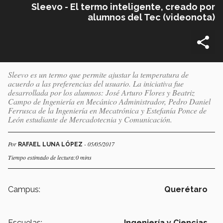
Sleevo - El termo inteligente, creado por
alumnos del Tec (videonota)
Sleevo es un termo que permite ajustar la temperatura de
acuerdo a las preferencias del usuario. La iniciativa fue
desarrollada por los alumnos: José Arturo Flores y Beatriz
Campo de Ingeniería en Mecánico Administrador, Pedro Daniel
Ferrusca de la Ingeniería en Mecatrónica y Estefanía Ponce de
León estudiante de Mercadotecnia y Comunicación.
Por
- 05/05/2017
RAFAEL LUNA LÓPEZ
Tiempo estimado de lectura:0 mins
Campus:
Querétaro
Escuelas:
Ingeniería y Ciencias