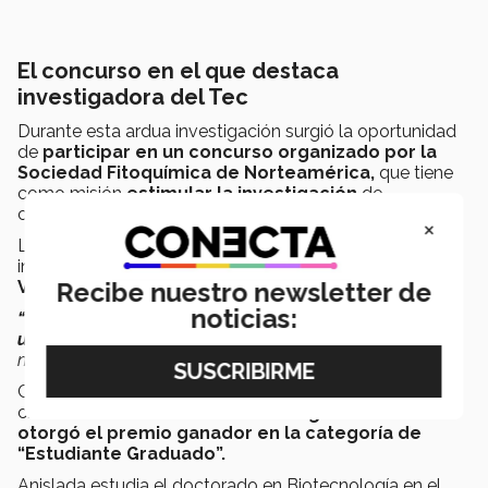
El concurso en el que destaca
investigadora del Tec
Durante esta ardua investigación surgió la oportunidad
de
participar en un concurso organizado por la
Sociedad Fitoquímica de Norteamérica,
que tiene
como misión
estimular la investigación
de
componentes derivados de las plantas.
×
La sociedad sin fines de lucro y de prestigio
internacional lanzó en 2020 el
Concurso de Póster
Recibe nuestro newsletter de
Virtual 2020.
noticias:
“El concurso constó de hacer un video de 2 minutos y
un póster
para Twitter en donde se explicara a detalle
nuestra investigación”
añadió la Ing. Anislada.
Con base tanto en la información aportada como en el
criterio de
relevancia de la investigación se le
otorgó el premio ganador en la categoría de
“Estudiante Graduado”.
Anislada estudia el doctorado en Biotecnología en el