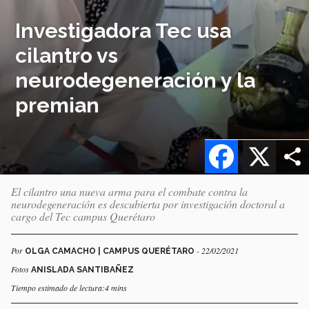
Investigadora Tec usa
cilantro vs
neurodegeneración y la
premian
Facebook
X
El cilantro una nueva arma para el combate contra la
neurodegeneración es descubierta por investigación doctoral a
cargo del Tec campus Querétaro
Por
- 22/02/2021
OLGA CAMACHO | CAMPUS QUERÉTARO
Fotos
ANISLADA SANTIBAÑEZ
Tiempo estimado de lectura:4 mins