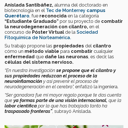
Anislada Santibáñez,
alumna del doctorado en
biotecnología en el
Tec de Monterrey
campus
Querétaro
, fue
reconocida
en la categoría
“Estudiante Graduado”
por su proyecto de
combatir
la neurodegeneración con cilantro,
en el
concurso de
Póster Virtual
de la
Sociedad
Fitoquímica de Norteamérica.
Su trabajo propone las
propiedades
del
cilantro
cómo un
método viable
para
combatir
cualquier
enfermedad
que
dañe las
neuronas
, es decir, las
células del sistema nervioso.
“En nuestra investigación
se propone que el cilantro y
sus propiedades reduzcan el proceso de la
neuroinflamación
y así prevenir el proceso de
neurodegeneración en el cerebro”,
enfatizó la ingeniera.
“Ser ganadora fue mi mayor regalo porque te das cuenta
que
ya formas parte de una visión internacional,
que la
labor científica
por la que has trabajado tanto ha
traspasado fronteras”
,
subrayó Anislada.