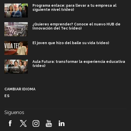
Programa enlace: para llevar a tu empresa al
siguiente nivel (video)
¿Quieres emprender? Conoce el nuevo HUB de
Innovación del Tec (video)
El joven que hizo del baile su vida (video)
Aula Futura: transformar la experiencia educativa
(video)
Más que un festival cultural: así es la magia de
VIBRART 2026 (video)
CAMBIAR IDIOMA
ES
Javier Guzmán: investigación con impacto social
(video)
Síguenos
¡México, en el top del mundial de robótica FIRST
2026! (video)