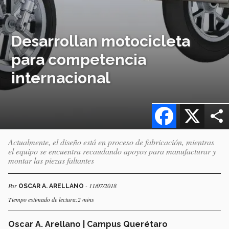
Desarrollan motocicleta
para competencia
internacional
Facebook
X
Actualmente, el diseño está en proceso de fabricación, mientras
el equipo se encuentra recaudando apoyos para manufacturar y
montar las piezas faltantes
Por
- 11/07/2018
OSCAR A. ARELLANO
Tiempo estimado de lectura:2 mins
Oscar A. Arellano | Campus Querétaro