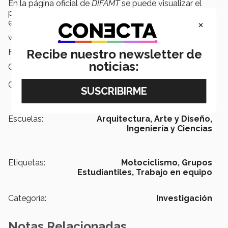
En la página oficial de
DIFAMT
se puede visualizar el
producto, junto con su plan financiero para apoyar al
×
equipo:
www.difamt.com
Recibe nuestro newsletter de
Facebook: @difamt
noticias:
Correo: difamt@gmail.com
Campus:
Querétaro,
Nacional
Escuelas:
Arquitectura, Arte y Diseño,
Ingeniería y Ciencias
Etiquetas:
Motociclismo,
Grupos
Estudiantiles,
Trabajo en equipo
Categoría:
Investigación
Notas Relacionadas