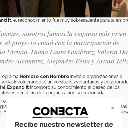
nd It
, el reconocimiento fue muy sobresaliente para la empr
ipantes, nosotros fuimos la empresa más joven
 el proyecto contó con la participación de
a Urrutia, Diana Laura Gutiérrez, Valeria Dí
andro Alcántara, Alejandro Félix y Arturo Téll
 programa
Hombro con Hombro
invitó a organizaciones a
 social involucrándose universitarios voluntarios y colaborad
tal,
Expand It
incorporó su conocimiento al deseo de los
tales en beneficio de la organización seleccionada.
 ello, el
programa Hombro con Hombro
permite a los
×
egrarse a la promoción del desarrollo y bienestar social en las
 Así lo señaló Agustín Dorantes Lámbarri, Secretario de Desa
Recibe nuestro newsletter de