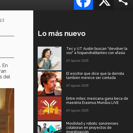
as
Lo más nuevo
Tec y UT Austin buscan "devolver la
voz" a hispanohablantes con afasia
05 Agosto 2026
. En
ran
El escritor que dice que la derrota
 del
también merece ser contada
05 Agosto 2026
Entre miles: mexicana gana beca de
maestría Erasmus Mundus LIVE
05 Agosto 2026
Movilidad y robots: sonorenses
colaboran en proyectos de
investigación