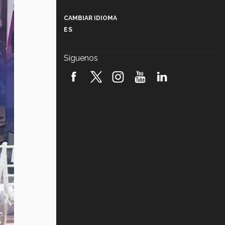
Más que un festival cultural: así es
la magia de VIBRART 2026 (video)
CAMBIAR IDIOMA
ES
Javier Guzmán: investigación con
impacto social (video)
Síguenos
¡México, en el top del mundial de
robótica FIRST 2026! (video)
Vida Tec: Pasión, disciplina y
básquetbol, con Gael Adame
(video)
¿Cómo es el Modelo Educativo
Tec? (video)
Vida Tec: Feminismo e Inteligencia
Artificial, Paola Ricaurte (video)