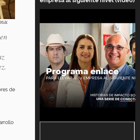
empresa al siguiente nivel (video)
esa:
 en
az
ez.
ores de
rrollo