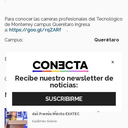
Para conocer las carreras profesionales del Tecnológico
de Monterrey campus Querétaro ingresa
a:
https://goo.gl/rqZARf
.
Campus:
Querétaro
Etiquetas:
Feria del Empleo,
Vinculación y
×
Prestigio,
Profesionistas
Recibe nuestro newsletter de
Categoría:
Institución
noticias:
Notas Relacionadas
Impacto y legado: Marcela Velasco, ganadora
del Premio Mérito EXATEC
Guillermo Solorio