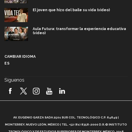
El joven que hizo del baile su vida (video)
Aula Futura: transformar la experiencia educativa
(video)
Más que un festival cultural: así es la magia de
VIBRART 2026 (video)
CAMBIAR IDIOMA
ES
Javier Guzmán: investigación con impacto social
(video)
Síguenos
¡México, en el top del mundial de robótica FIRST
2026! (video)
Vida Tec: Pasión, disciplina y básquetbol, con Gael
Adame (video)
A
AV. EUGENIO GARZA SADA 2501 SUR COL. TECNOLÓGICO C.P. 64849 |
L
¿Cómo es el Modelo Educativo Tec? (video)
MONTERREY, NUEVO LEÓN, MÉXICO | TEL. +52 (81) 8358-2000 D.R.© INSTITUTO
TECNOLÓGICO Y DE ESTUDIOS SUPERIORES DE MONTERREY, MÉXICO. 2018