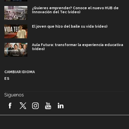
¿Quieres emprender? Conoce el nuevo HUB de
Innovación del Tec (video)
El joven que hizo del baile su vida (video)
Aula Futura: transformar la experiencia educativa
(video)
Más que un festival cultural: así es la magia de
VIBRART 2026 (video)
CAMBIAR IDIOMA
ES
Javier Guzmán: investigación con impacto social
(video)
Síguenos
¡México, en el top del mundial de robótica FIRST
2026! (video)
Vida Tec: Pasión, disciplina y básquetbol, con Gael
Adame (video)
A