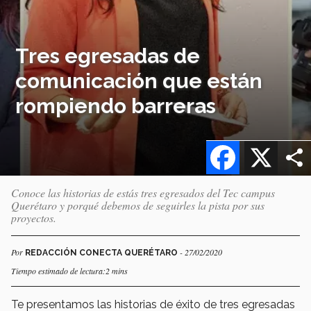
Tres egresadas de
comunicación que están
rompiendo barreras
Facebook
X
Conoce las historias de estás tres egresados del Tec campus
Querétaro y porqué debemos de seguirles la pista por sus
proyectos.
Por
- 27/02/2020
REDACCIÓN CONECTA QUERÉTARO
Tiempo estimado de lectura:2 mins
Te presentamos las historias de éxito de tres egresadas